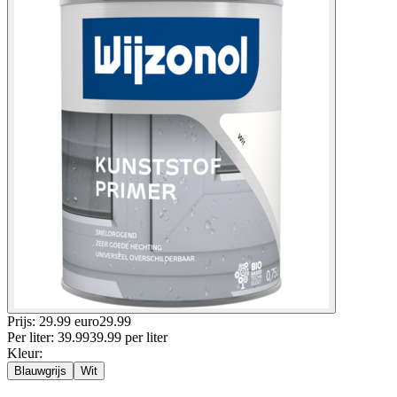
Prijs: 29.99 euro
29
.
99
Per
liter
:
39.99
39.99
per
liter
Kleur
:
Blauwgrijs
Wit