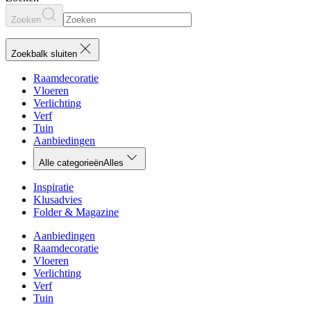
Zoeken
Zoekbalk sluiten
Raamdecoratie
Vloeren
Verlichting
Verf
Tuin
Aanbiedingen
Alle categorieën
Alles
Inspiratie
Klusadvies
Folder & Magazine
Aanbiedingen
Raamdecoratie
Vloeren
Verlichting
Verf
Tuin