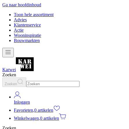
Ga naar hoofdinhoud
Toon hele assortiment
Advies
Klantenservice
Actie
Wooninspiratie
Bouwmarkten
Karwei
Zoeken
Zoeken
Inloggen
Favorieten
,
0 artikelen
Winkelwagen
,
0 artikelen
Zoeken