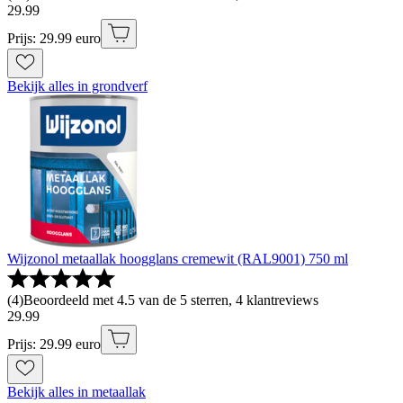
29
.
99
Prijs: 29.99 euro
Bekijk alles in grondverf
Wijzonol metaallak hoogglans cremewit (RAL9001) 750 ml
(
4
)
Beoordeeld met 4.5 van de 5 sterren, 4 klantreviews
29
.
99
Prijs: 29.99 euro
Bekijk alles in metaallak