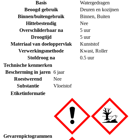
Basis
Watergedragen
Beoogd gebruik
Deuren en kozijnen
Binnen/buitengebruik
Binnen
,
Buiten
Hittebestendig
Nee
Overschilderbaar na
5 uur
Droogtijd
5 uur
Materiaal van doeloppervlak
Kunststof
Verwerkingsmethode
Kwast
,
Roller
Stofdroog na
0.5 uur
Technische kenmerken
Bescherming in jaren
6 jaar
Roestwerend
Nee
Substantie
Vloeistof
Etiketinformatie
Gevarenpictogrammen