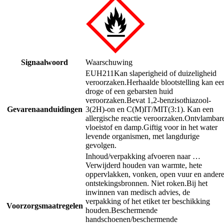
Signaalwoord
Waarschuwing
EUH211
Kan slaperigheid of duizeligheid
veroorzaken.
Herhaalde blootstelling kan ee
droge of een gebarsten huid
veroorzaken.
Bevat 1,2-benzisothiazool-
Gevarenaanduidingen
3(2H)-on en C(M)IT/MIT(3:1). Kan een
allergische reactie veroorzaken.
Ontvlambar
vloeistof en damp.
Giftig voor in het water
levende organismen, met langdurige
gevolgen.
Inhoud/verpakking afvoeren naar …
Verwijderd houden van warmte, hete
oppervlakken, vonken, open vuur en ander
ontstekingsbronnen. Niet roken.
Bij het
inwinnen van medisch advies, de
verpakking of het etiket ter beschikking
Voorzorgsmaatregelen
houden.
Beschermende
handschoenen/beschermende