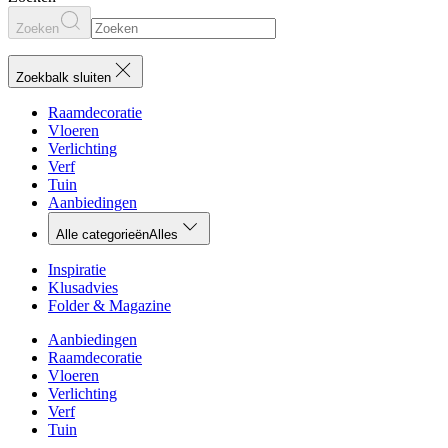
Zoeken
Zoekbalk sluiten
Raamdecoratie
Vloeren
Verlichting
Verf
Tuin
Aanbiedingen
Alle categorieën
Alles
Inspiratie
Klusadvies
Folder & Magazine
Aanbiedingen
Raamdecoratie
Vloeren
Verlichting
Verf
Tuin