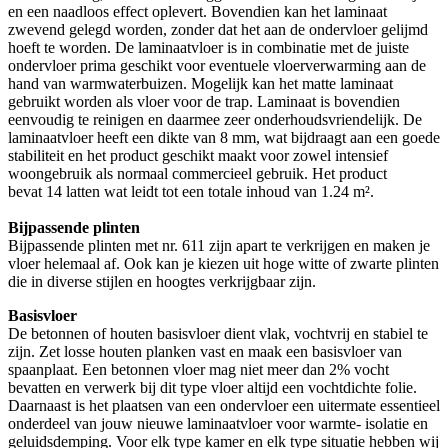
en een naadloos effect oplevert. Bovendien kan het laminaat
zwevend gelegd worden, zonder dat het aan de ondervloer gelijmd
hoeft te worden. De laminaatvloer is in combinatie met de juiste
ondervloer prima geschikt voor eventuele vloerverwarming aan de
hand van warmwaterbuizen. Mogelijk kan het matte laminaat
gebruikt worden als vloer voor de trap. Laminaat is bovendien
eenvoudig te reinigen en daarmee zeer onderhoudsvriendelijk. De
laminaatvloer heeft een dikte van 8 mm, wat bijdraagt aan een goede
stabiliteit en het product geschikt maakt voor zowel intensief
woongebruik als normaal commercieel gebruik. Het product
bevat 14 latten wat leidt tot een totale inhoud van 1.24 m².
Bijpassende plinten
Bijpassende plinten met nr. 611 zijn apart te verkrijgen en maken je
vloer helemaal af. Ook kan je kiezen uit hoge witte of zwarte plinten
die in diverse stijlen en hoogtes verkrijgbaar zijn.
Basisvloer
De betonnen of houten basisvloer dient vlak, vochtvrij en stabiel te
zijn. Zet losse houten planken vast en maak een basisvloer van
spaanplaat. Een betonnen vloer mag niet meer dan 2% vocht
bevatten en verwerk bij dit type vloer altijd een vochtdichte folie.
Daarnaast is het plaatsen van een ondervloer een uitermate essentieel
onderdeel van jouw nieuwe laminaatvloer voor warmte- isolatie en
geluidsdemping. Voor elk type kamer en elk type situatie hebben wij