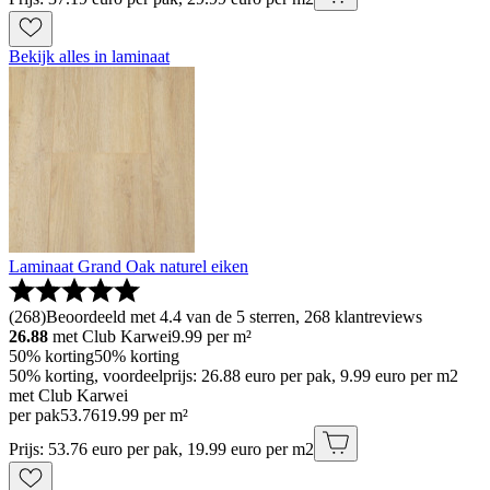
Bekijk alles in laminaat
Laminaat Grand Oak naturel eiken
(
268
)
Beoordeeld met 4.4 van de 5 sterren, 268 klantreviews
26.88
met Club Karwei
9.99
per m²
50% korting
50% korting
50% korting, voordeelprijs: 26.88 euro per pak, 9.99 euro per m2
met Club Karwei
per pak
53
.
76
19.99 per m²
Prijs: 53.76 euro per pak, 19.99 euro per m2