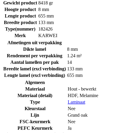
Gewicht product
8418 gr
Hoogte product
8 mm
Lengte product
655 mm
Breedte product
133 mm
Type(nummer)
182426
Merk
KARWEI
Afmetingen uit verpakking
Dikte lamel
8 mm
Rendement per verpakking
1.24 m²
Aantal lamellen per pak
14
Breedte lamel (excl verbinding)
133 mm
Lengte lamel (excl verbinding)
655 mm
Algemeen
Materiaal
Hout - bewerkt
Materiaal (detail)
HDF
,
Melamine
Type
Laminaat
Kleurstaal
Nee
Lijn
Grand oak
FSC-keurmerk
Nee
PEFC Keurmerk
Ja