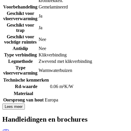
kromtrekken.
Voorbehandeling
Gemelamineerd
Geschikt voor
Ja
vloerverwarming
Geschikt voor
Ja
trap
Geschikt voor
Nee
vochtige ruimtes
Antislip
Nee
Type verbinding
Klikverbinding
Legmethode
Zwevend met klikverbinding
Type
Warmwaterbuizen
vloerverwarming
Technische kenmerken
Rd-waarde
0.06 m²K/W
Materiaal
Oorsprong van hout
Europa
Lees meer
Handleidingen en brochures