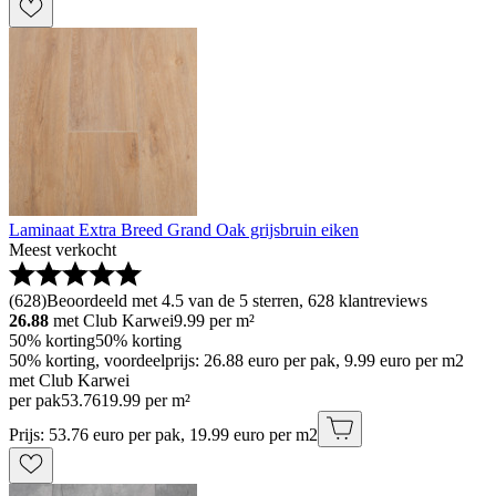
Laminaat Extra Breed Grand Oak grijsbruin eiken
Meest verkocht
(
628
)
Beoordeeld met 4.5 van de 5 sterren, 628 klantreviews
26.88
met Club Karwei
9.99
per m²
50% korting
50% korting
50% korting, voordeelprijs: 26.88 euro per pak, 9.99 euro per m2
met Club Karwei
per pak
53
.
76
19.99 per m²
Prijs: 53.76 euro per pak, 19.99 euro per m2