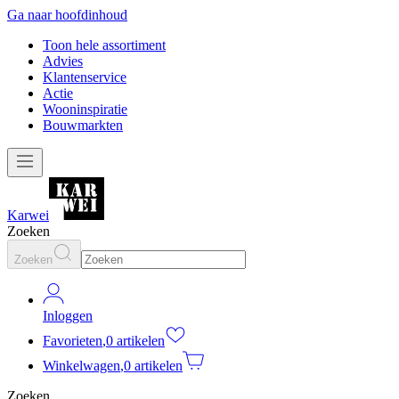
Ga naar hoofdinhoud
Toon hele assortiment
Advies
Klantenservice
Actie
Wooninspiratie
Bouwmarkten
Karwei
Zoeken
Zoeken
Inloggen
Favorieten
,
0 artikelen
Winkelwagen
,
0 artikelen
Zoeken