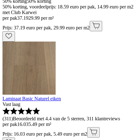
50% korting
50% korting
50% korting, voordeelprijs: 18.59 euro per pak, 14.99 euro per m2
met Club Karwei
per pak
37
.
19
29.99 per m²
Prijs: 37.19 euro per pak, 29.99 euro per m2
Laminaat Basic Naturel eiken
Vast laag
(
311
)
Beoordeeld met 4.4 van de 5 sterren, 311 klantreviews
per pak
16
.
03
5.49 per m²
Prijs: 16.03 euro per pak, 5.49 euro per m2