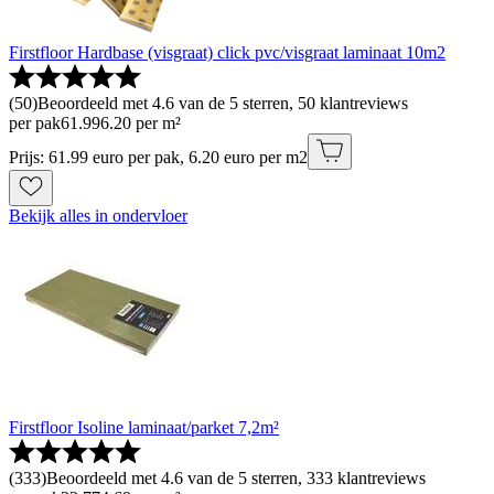
Firstfloor Hardbase (visgraat) click pvc/visgraat laminaat 10m2
(
50
)
Beoordeeld met 4.6 van de 5 sterren, 50 klantreviews
per pak
61
.
99
6.20 per m²
Prijs: 61.99 euro per pak, 6.20 euro per m2
Bekijk alles in ondervloer
Firstfloor Isoline laminaat/parket 7,2m²
(
333
)
Beoordeeld met 4.6 van de 5 sterren, 333 klantreviews