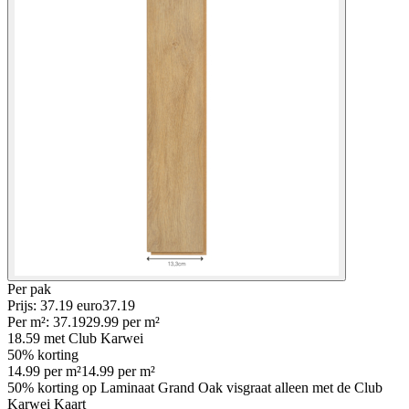
Per
pak
Prijs: 37.19 euro
37
.
19
Per
m²
:
37.19
29.99
per
m²
18.59
met Club Karwei
50% korting
14.99
per
m²
14.99
per
m²
50% korting op Laminaat Grand Oak visgraat alleen met de Club
Karwei Kaart