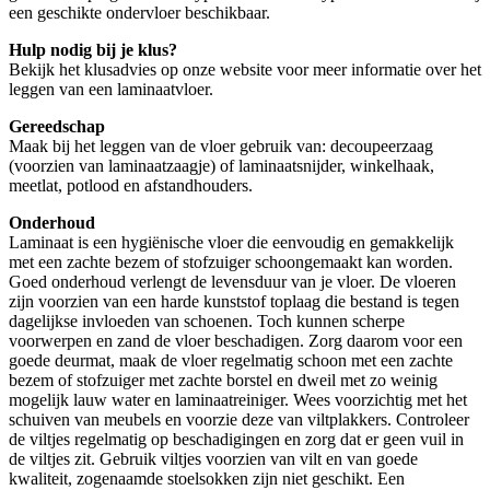
een geschikte ondervloer beschikbaar.
Hulp nodig bij je klus?
Bekijk het klusadvies op onze website voor meer informatie over het
leggen van een laminaatvloer.
Gereedschap
Maak bij het leggen van de vloer gebruik van: decoupeerzaag
(voorzien van laminaatzaagje) of laminaatsnijder, winkelhaak,
meetlat, potlood en afstandhouders.
Onderhoud
Laminaat is een hygiënische vloer die eenvoudig en gemakkelijk
met een zachte bezem of stofzuiger schoongemaakt kan worden.
Goed onderhoud verlengt de levensduur van je vloer. De vloeren
zijn voorzien van een harde kunststof toplaag die bestand is tegen
dagelijkse invloeden van schoenen. Toch kunnen scherpe
voorwerpen en zand de vloer beschadigen. Zorg daarom voor een
goede deurmat, maak de vloer regelmatig schoon met een zachte
bezem of stofzuiger met zachte borstel en dweil met zo weinig
mogelijk lauw water en laminaatreiniger. Wees voorzichtig met het
schuiven van meubels en voorzie deze van viltplakkers. Controleer
de viltjes regelmatig op beschadigingen en zorg dat er geen vuil in
de viltjes zit. Gebruik viltjes voorzien van vilt en van goede
kwaliteit, zogenaamde stoelsokken zijn niet geschikt. Een