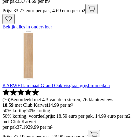
per pak
33
.
77
4.69 per m²
Prijs: 33.77 euro per pak, 4.69 euro per m2
Bekijk alles in ondervloer
KARWEI laminaat Grand Oak visgraat grijsbruin eiken
(
76
)
Beoordeeld met 4.3 van de 5 sterren, 76 klantreviews
18.59
met Club Karwei
14.99
per m²
50% korting
50% korting
50% korting, voordeelprijs: 18.59 euro per pak, 14.99 euro per m2
met Club Karwei
per pak
37
.
19
29.99 per m²
Prijs: 37.19 euro per pak, 29.99 euro per m2