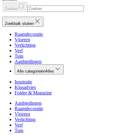
Zoeken
Zoekbalk sluiten
Raamdecoratie
Vloeren
Verlichting
Verf
Tuin
Aanbiedingen
Alle categorieën
Alles
Inspiratie
Klusadvies
Folder & Magazine
Aanbiedingen
Raamdecoratie
Vloeren
Verlichting
Verf
Tuin