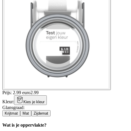
Prijs: 2.99 euro
2
.
99
Kleur
:
Kies je kleur
Glansgraad
:
Krijtmat
Mat
Zijdemat
Wat is je oppervlakte?