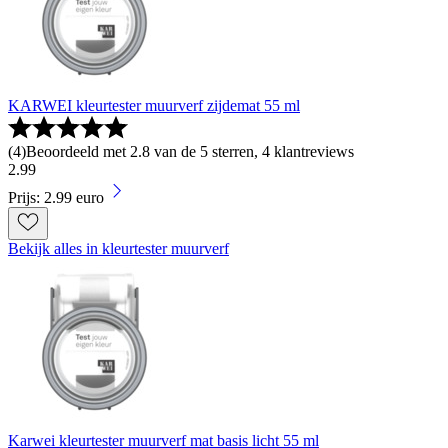
KARWEI kleurtester muurverf zijdemat 55 ml
(
4
)
Beoordeeld met 2.8 van de 5 sterren, 4 klantreviews
2
.
99
Prijs: 2.99 euro
Bekijk alles in kleurtester muurverf
Karwei kleurtester muurverf mat basis licht 55 ml