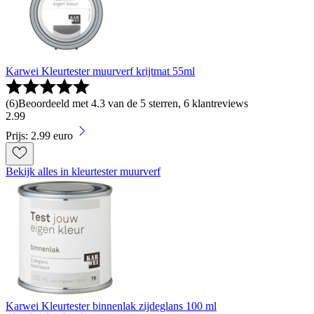
Karwei Kleurtester muurverf krijtmat 55ml
(
6
)
Beoordeeld met 4.3 van de 5 sterren, 6 klantreviews
2
.
99
Prijs: 2.99 euro
Bekijk alles in kleurtester muurverf
Karwei Kleurtester binnenlak zijdeglans 100 ml