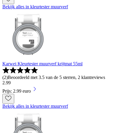
Bekijk alles in kleurtester muurverf
Karwei Kleurtester muurverf krijtmat 55ml
(
2
)
Beoordeeld met 3.5 van de 5 sterren, 2 klantreviews
2
.
99
Prijs: 2.99 euro
Bekijk alles in kleurtester muurverf