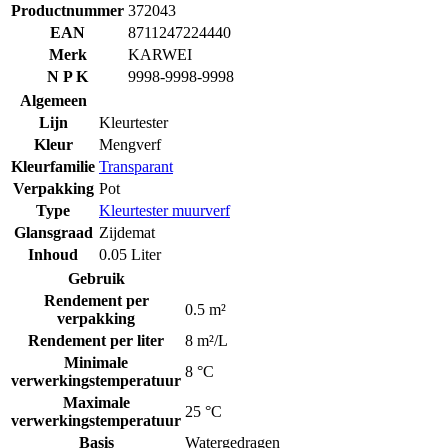
Productnummer
372043
EAN
8711247224440
Merk
KARWEI
N P K
9998-9998-9998
Algemeen
Lijn
Kleurtester
Kleur
Mengverf
Kleurfamilie
Transparant
Verpakking
Pot
Type
Kleurtester muurverf
Glansgraad
Zijdemat
Inhoud
0.05 Liter
Gebruik
Rendement per
0.5 m²
verpakking
Rendement per liter
8 m²/L
Minimale
8 °C
verwerkingstemperatuur
Maximale
25 °C
verwerkingstemperatuur
Basis
Watergedragen