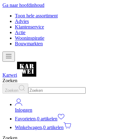
Ga naar hoofdinhoud
Toon hele assortiment
Advies
Klantenservice
Actie
Wooninspiratie
Bouwmarkten
Karwei
Zoeken
Zoeken
Inloggen
Favorieten
,
0 artikelen
Winkelwagen
,
0 artikelen
Zoeken