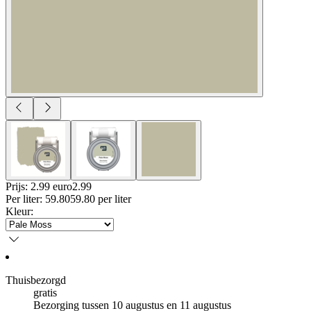
Prijs: 2.99 euro
2
.
99
Per
liter
:
59.80
59.80
per
liter
Kleur
:
Thuisbezorgd
gratis
Bezorging tussen 10 augustus en 11 augustus