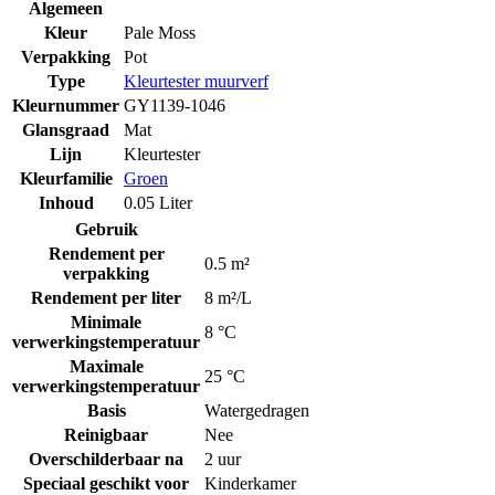
Algemeen
Kleur
Pale Moss
Verpakking
Pot
Type
Kleurtester muurverf
Kleurnummer
GY1139-1046
Glansgraad
Mat
Lijn
Kleurtester
Kleurfamilie
Groen
Inhoud
0.05 Liter
Gebruik
Rendement per
0.5 m²
verpakking
Rendement per liter
8 m²/L
Minimale
8 °C
verwerkingstemperatuur
Maximale
25 °C
verwerkingstemperatuur
Basis
Watergedragen
Reinigbaar
Nee
Overschilderbaar na
2 uur
Speciaal geschikt voor
Kinderkamer