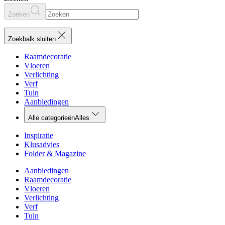
Zoeken
Zoekbalk sluiten
Raamdecoratie
Vloeren
Verlichting
Verf
Tuin
Aanbiedingen
Alle categorieën
Alles
Inspiratie
Klusadvies
Folder & Magazine
Aanbiedingen
Raamdecoratie
Vloeren
Verlichting
Verf
Tuin