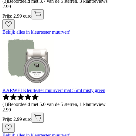
(
3
)
Beoordeeld met 3.7 van de 5 sterren, 3 klantreviews
2
.
99
Prijs: 2.99 euro
Bekijk alles in kleurtester muurverf
KARWEI Kleurtester muurverf mat 55ml misty green
(
1
)
Beoordeeld met 5.0 van de 5 sterren, 1 klantreview
2
.
99
Prijs: 2.99 euro
Bekijk alles in kleurtester muurverf