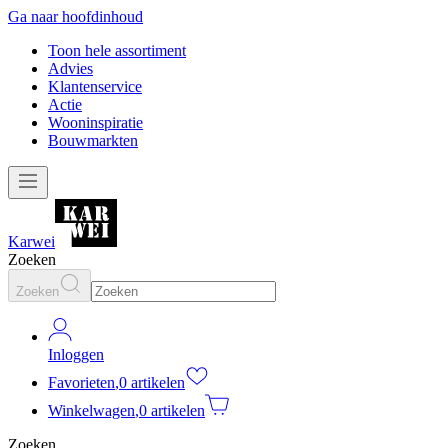
Ga naar hoofdinhoud
Toon hele assortiment
Advies
Klantenservice
Actie
Wooninspiratie
Bouwmarkten
Karwei
Zoeken
Zoeken
Inloggen
Favorieten
,
0 artikelen
Winkelwagen
,
0 artikelen
Zoeken