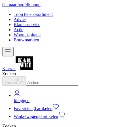
Ga naar hoofdinhoud
Toon hele assortiment
Advies
Klantenservice
Actie
Wooninspiratie
Bouwmarkten
Karwei
Zoeken
Zoeken
Inloggen
Favorieten
,
0 artikelen
Winkelwagen
,
0 artikelen
Zoeken