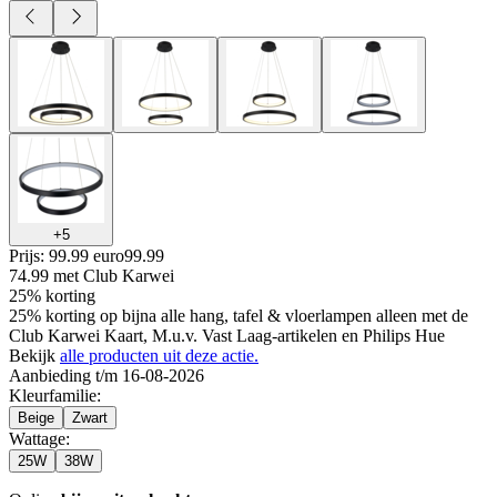
+
5
Prijs: 99.99 euro
99
.
99
74.99
met Club Karwei
25% korting
25% korting op bijna alle hang, tafel & vloerlampen alleen met de
Club Karwei Kaart, M.u.v. Vast Laag-artikelen en Philips Hue
Bekijk
alle producten uit deze actie.
Aanbieding t/m 16-08-2026
Kleurfamilie
:
Beige
Zwart
Wattage
:
25W
38W