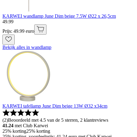
KARWEI wandlamp June Dim beige 7.5W Ø22 x 26,5cm
49
.
99
Prijs: 49.99 euro
Bekijk alles in wandlamp
KARWEI tafellamp June Dim beige 13W Ø32 x34cm
(
2
)
Beoordeeld met 4.5 van de 5 sterren, 2 klantreviews
41.24
met Club Karwei
25% korting
25% korting
25% korting, voordeelprijs: 41.24 euro met Club Karwei