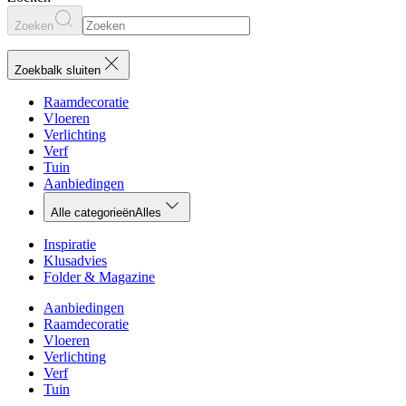
Zoeken
Zoekbalk sluiten
Raamdecoratie
Vloeren
Verlichting
Verf
Tuin
Aanbiedingen
Alle categorieën
Alles
Inspiratie
Klusadvies
Folder & Magazine
Aanbiedingen
Raamdecoratie
Vloeren
Verlichting
Verf
Tuin