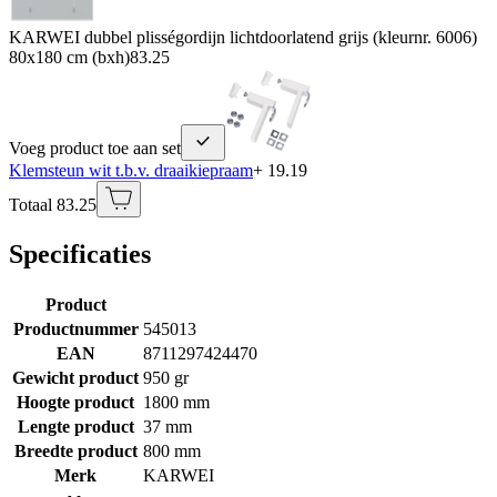
KARWEI dubbel plisségordijn lichtdoorlatend grijs (kleurnr. 6006)
80x180 cm (bxh)
83.25
Voeg product toe aan set
Klemsteun wit t.b.v. draaikiepraam
+ 19.19
Totaal 83.25
Specificaties
Product
Productnummer
545013
EAN
8711297424470
Gewicht product
950 gr
Hoogte product
1800 mm
Lengte product
37 mm
Breedte product
800 mm
Merk
KARWEI