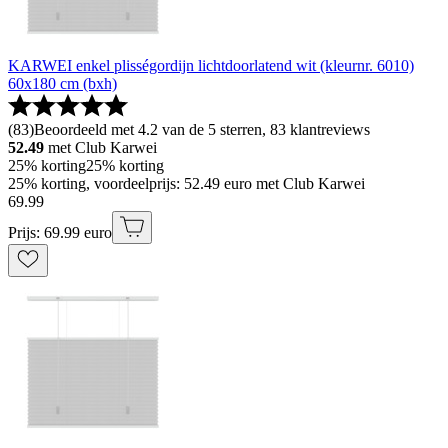
KARWEI enkel plisségordijn lichtdoorlatend wit (kleurnr. 6010)
60x180 cm (bxh)
(
83
)
Beoordeeld met 4.2 van de 5 sterren, 83 klantreviews
52.49
met Club Karwei
25% korting
25% korting
25% korting, voordeelprijs: 52.49 euro met Club Karwei
69
.
99
Prijs: 69.99 euro