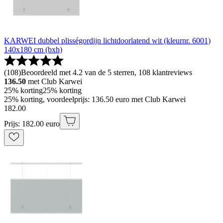
KARWEI dubbel plisségordijn lichtdoorlatend wit (kleurnr. 6001)
140x180 cm (bxh)
(
108
)
Beoordeeld met 4.2 van de 5 sterren, 108 klantreviews
136.50
met Club Karwei
25% korting
25% korting
25% korting, voordeelprijs: 136.50 euro met Club Karwei
182
.
00
Prijs: 182.00 euro