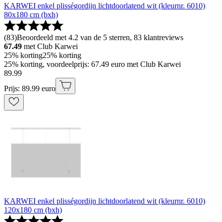
KARWEI enkel plisségordijn lichtdoorlatend wit (kleurnr. 6010)
80x180 cm (bxh)
(
83
)
Beoordeeld met 4.2 van de 5 sterren, 83 klantreviews
67.49
met Club Karwei
25% korting
25% korting
25% korting, voordeelprijs: 67.49 euro met Club Karwei
89
.
99
Prijs: 89.99 euro
KARWEI enkel plisségordijn lichtdoorlatend wit (kleurnr. 6010)
120x180 cm (bxh)