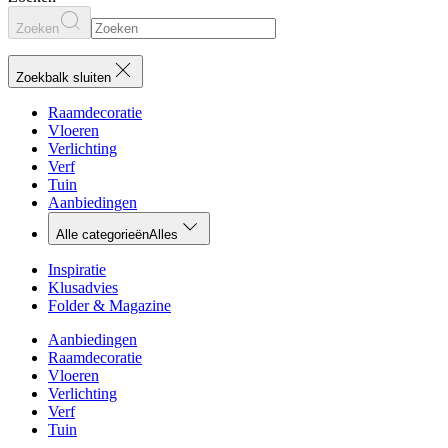
Zoeken
Zoekbalk sluiten
Raamdecoratie
Vloeren
Verlichting
Verf
Tuin
Aanbiedingen
Alle categorieën
Alles
Inspiratie
Klusadvies
Folder & Magazine
Aanbiedingen
Raamdecoratie
Vloeren
Verlichting
Verf
Tuin