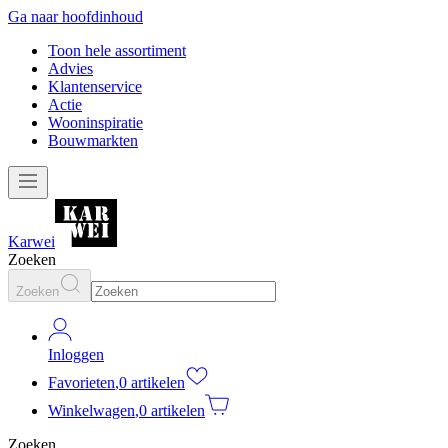
Ga naar hoofdinhoud
Toon hele assortiment
Advies
Klantenservice
Actie
Wooninspiratie
Bouwmarkten
Karwei
Zoeken
Zoeken
Inloggen
Favorieten
,
0 artikelen
Winkelwagen
,
0 artikelen
Zoeken