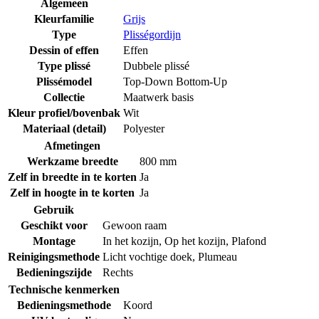
Algemeen
Kleurfamilie
Grijs
Type
Plisségordijn
Dessin of effen
Effen
Type plissé
Dubbele plissé
Plissémodel
Top-Down Bottom-Up
Collectie
Maatwerk basis
Kleur profiel/bovenbak
Wit
Materiaal (detail)
Polyester
Afmetingen
Werkzame breedte
800 mm
Zelf in breedte in te korten
Ja
Zelf in hoogte in te korten
Ja
Gebruik
Geschikt voor
Gewoon raam
Montage
In het kozijn
,
Op het kozijn
,
Plafond
Reinigingsmethode
Licht vochtige doek
,
Plumeau
Bedieningszijde
Rechts
Technische kenmerken
Bedieningsmethode
Koord