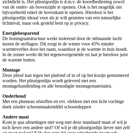
zichtdicht is. Het plisségordijn is d.m.v. de koordbediening zowel
van de onder- als bovenzijde te openen. Ook is het mogelijk om
bijvoorbeeld enkel de bovenkant te openen. Hierdoor is het
plisségordijn ideaal voor als je wilt genieten van een natuurlijke
lichtinval, maar ook gesteld bent op je privacy.
Energiebesparend
De honingraatstructuur werkt isolerend door de stilstaande lucht
tussen de stoflagen. Dit zorgt in de winter voor 45% minder
warmteverlies door het raam, waardoor je de warmte in huis houdt.
In de zomer werkt dit het tegenovergestelde en laat je hierdoor juist
de warmte buiten.
Montage
Deze plissé kan tegen het plafond of in of op het kozijn gemonteerd
worden. Het plisségordijn wordt geleverd met een
montagehandleiding en alle benodigde montagematerialen.
Onderhoud
Met een plumeau afstoffen en evt. vlekken met een licht vochtige
doek zónder schoonmaakmiddel schoondeppen
Andere maat
Kom je qua afmetingen niet weg met deze standaard maat of wil je
toch liever een andere stof? Of wil je dit plisségordijn liever niet zelf
op maat maken? Kijk dan eens bij onze uitgebreide maatwerk