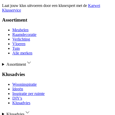
Laat jouw klus uitvoeren door een klusexpert met de
Karwei
Klusservice
Assortiment
Meubelen
Raamdecoratie
Verlichting
Vloeren
Tuin
Alle merken
Assortiment
Klusadvies
Wooninspiratie
Ideeën
Inspiratie per ruimte
DIY's
Klusadvies
Klusadvies