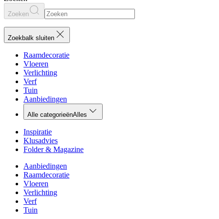
Zoeken
Zoekbalk sluiten
Raamdecoratie
Vloeren
Verlichting
Verf
Tuin
Aanbiedingen
Alle categorieën
Alles
Inspiratie
Klusadvies
Folder & Magazine
Aanbiedingen
Raamdecoratie
Vloeren
Verlichting
Verf
Tuin