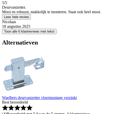
5
/5
Deurvastzetter.
Mooi en robuust, makkelijk te monteren. Staat ook heel mooi.
Lees hele review
Nicolaas
18 augustus 2025
Toon alle 6 klantreviews met tekst
Alternatieven
Waelbers deurvastzetter vloermontage verzinkt
Best beoordeeld
(
4
)
Beoordeeld met 5.0 van de 5 sterren, 4 klantreviews