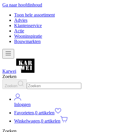
Ga naar hoofdinhoud
Toon hele assortiment
Advies
Klantenservice
Actie
Wooninspiratie
Bouwmarkten
Karwei
Zoeken
Zoeken
Inloggen
Favorieten
,
0 artikelen
Winkelwagen
,
0 artikelen
Zoeken