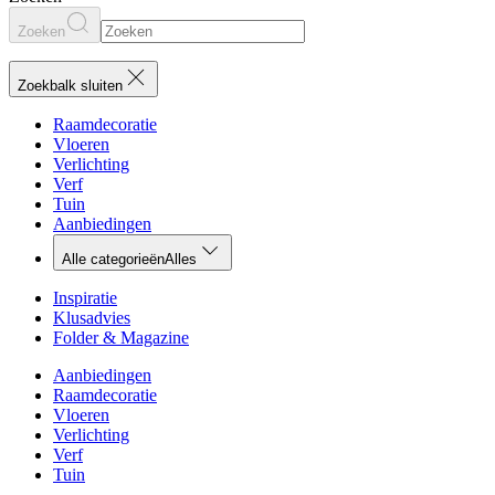
Zoeken
Zoekbalk sluiten
Raamdecoratie
Vloeren
Verlichting
Verf
Tuin
Aanbiedingen
Alle categorieën
Alles
Inspiratie
Klusadvies
Folder & Magazine
Aanbiedingen
Raamdecoratie
Vloeren
Verlichting
Verf
Tuin