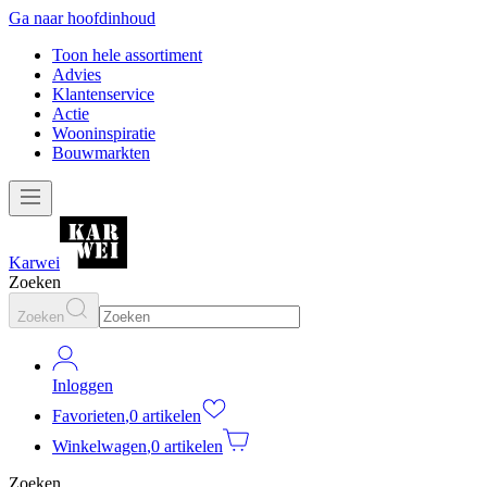
Ga naar hoofdinhoud
Toon hele assortiment
Advies
Klantenservice
Actie
Wooninspiratie
Bouwmarkten
Karwei
Zoeken
Zoeken
Inloggen
Favorieten
,
0 artikelen
Winkelwagen
,
0 artikelen
Zoeken