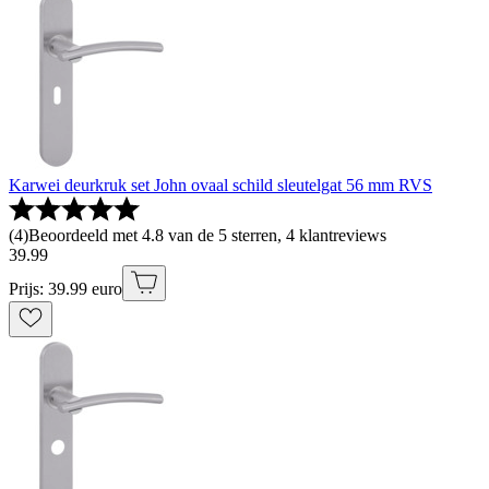
Karwei deurkruk set John ovaal schild sleutelgat 56 mm RVS
(
4
)
Beoordeeld met 4.8 van de 5 sterren, 4 klantreviews
39
.
99
Prijs: 39.99 euro