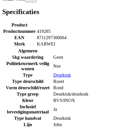
Specificaties
Product
Productnummer
419285
EAN
8711297300064
Merk
KARWEI
Algemeen
Skg waardering
Geen
Politiekeurmerk veilig
Nee
wonen
Type
Deurkruk
Type deurschild
Rozet
Vorm deurschild/rozet
Rond
Type greep
Deurkruk/deurkruk
Kleur
RVS/INOX
Inclusief
Ja
bevestigingsmateriaal
Type handvat
Deurkruk
Lijn
John