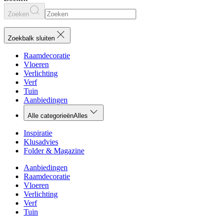
Zoeken
Zoekbalk sluiten
Raamdecoratie
Vloeren
Verlichting
Verf
Tuin
Aanbiedingen
Alle categorieën
Alles
Inspiratie
Klusadvies
Folder & Magazine
Aanbiedingen
Raamdecoratie
Vloeren
Verlichting
Verf
Tuin