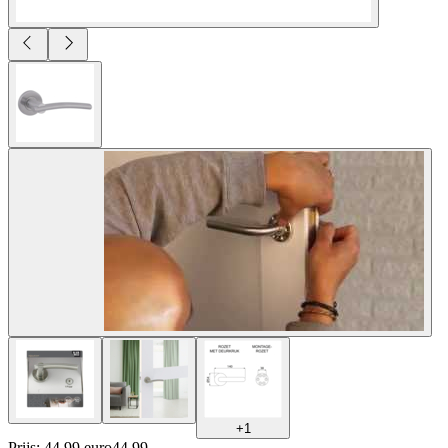
+
1
Prijs: 44.99 euro
44
.
99