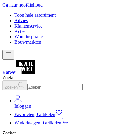
Ga naar hoofdinhoud
Toon hele assortiment
Advies
Klantenservice
Actie
Wooninspiratie
Bouwmarkten
Karwei
Zoeken
Zoeken
Inloggen
Favorieten
,
0 artikelen
Winkelwagen
,
0 artikelen
Zoeken