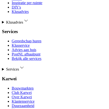
Inspiratie per ruimte
DIY's
Klusadvies
Klusadvies
Services
Gereedschap huren
Klusservice
Advies aan huis
PostNL afhaalpunt
Bekijk alle services
Services
Karwei
Bouwmarkten
Club Karwei
Over Karwei
Klantenservice
Duurzaamheid