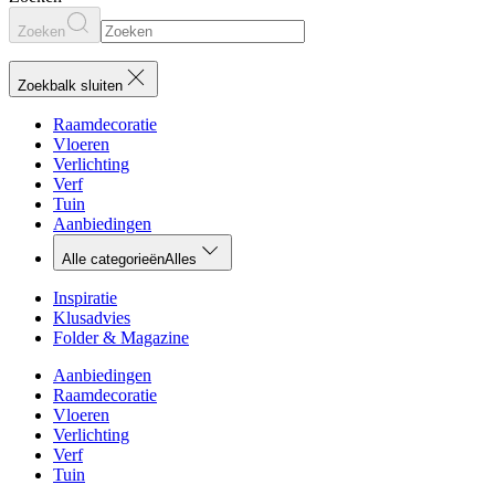
Zoeken
Zoekbalk sluiten
Raamdecoratie
Vloeren
Verlichting
Verf
Tuin
Aanbiedingen
Alle categorieën
Alles
Inspiratie
Klusadvies
Folder & Magazine
Aanbiedingen
Raamdecoratie
Vloeren
Verlichting
Verf
Tuin