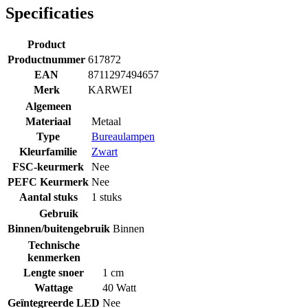
Specificaties
Product
Productnummer
617872
EAN
8711297494657
Merk
KARWEI
Algemeen
Materiaal
Metaal
Type
Bureaulampen
Kleurfamilie
Zwart
FSC-keurmerk
Nee
PEFC Keurmerk
Nee
Aantal stuks
1 stuks
Gebruik
Binnen/buitengebruik
Binnen
Technische
kenmerken
Lengte snoer
1 cm
Wattage
40 Watt
Geïntegreerde LED
Nee