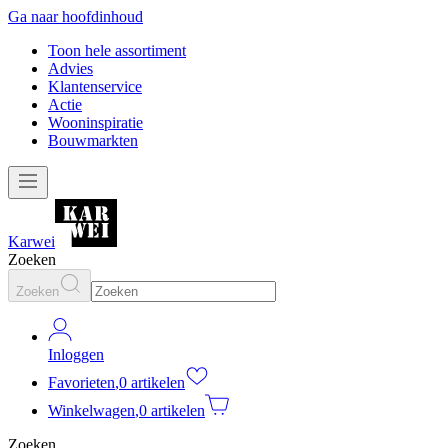
Ga naar hoofdinhoud
Toon hele assortiment
Advies
Klantenservice
Actie
Wooninspiratie
Bouwmarkten
Karwei
Zoeken
Zoeken
Inloggen
Favorieten
,
0 artikelen
Winkelwagen
,
0 artikelen
Zoeken