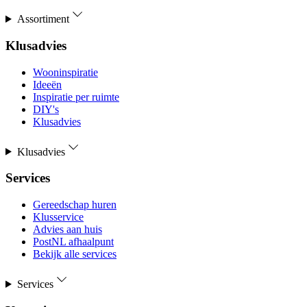
Assortiment
Klusadvies
Wooninspiratie
Ideeën
Inspiratie per ruimte
DIY's
Klusadvies
Klusadvies
Services
Gereedschap huren
Klusservice
Advies aan huis
PostNL afhaalpunt
Bekijk alle services
Services