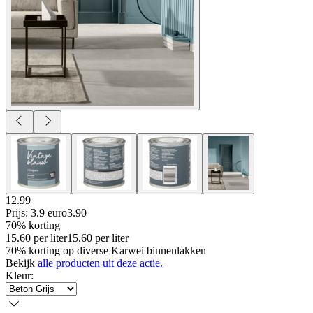
12.99
Prijs: 3.9 euro
3
.
90
70% korting
15.60
per
liter
15.60
per
liter
70% korting op diverse Karwei binnenlakken
Bekijk
alle producten uit deze actie.
Kleur
: