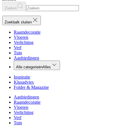
Zoeken
Zoekbalk sluiten
Raamdecoratie
Vloeren
Verlichting
Verf
Tuin
Aanbiedingen
Alle categorieën
Alles
Inspiratie
Klusadvies
Folder & Magazine
Aanbiedingen
Raamdecoratie
Vloeren
Verlichting
Verf
Tuin