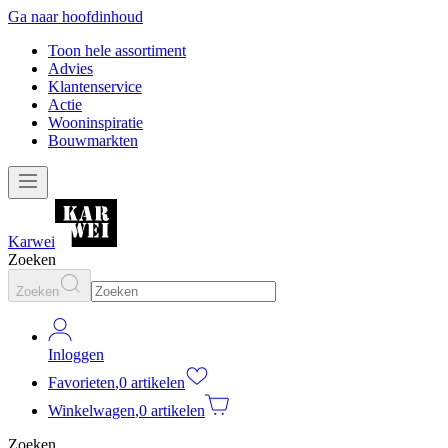
Ga naar hoofdinhoud
Toon hele assortiment
Advies
Klantenservice
Actie
Wooninspiratie
Bouwmarkten
Karwei
Zoeken
Zoeken
Inloggen
Favorieten
,
0 artikelen
Winkelwagen
,
0 artikelen
Zoeken