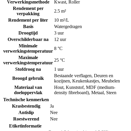
Verwerkingsmethode
Kwast
,
Roller
Rendement per
2.5 m²
verpakking
Rendement per liter
10 m²/L
Basis
Watergedragen
Droogtijd
3 uur
Overschilderbaar na
12 uur
Minimale
8 °C
verwerkingstemperatuur
Maximale
25 °C
verwerkingstemperatuur
Stofdroog na
1 uur
Bestaande verflagen
,
Deuren en
Beoogd gebruik
kozijnen
,
Keukenkastjes
,
Meubelen
Materiaal van
Hout
,
Kunststof
,
MDF (medium-
doeloppervlak
density fibreboard)
,
Metaal
,
Steen
Technische kenmerken
Krasbestendig
Ja
Antislip
Nee
Roestwerend
Nee
Etiketinformatie