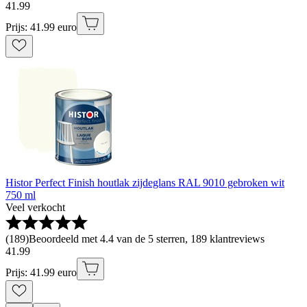
41
.
99
Prijs: 41.99 euro
Histor Perfect Finish houtlak zijdeglans RAL 9010 gebroken wit
750 ml
Veel verkocht
(
189
)
Beoordeeld met 4.4 van de 5 sterren, 189 klantreviews
41
.
99
Prijs: 41.99 euro