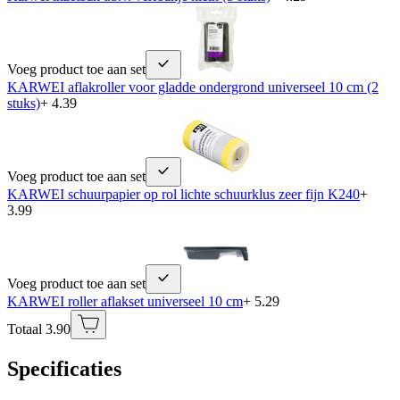
Voeg product toe aan set
KARWEI aflakroller voor gladde ondergrond universeel 10 cm (2
stuks)
+ 4.39
Voeg product toe aan set
KARWEI schuurpapier op rol lichte schuurklus zeer fijn K240
+
3.99
Voeg product toe aan set
KARWEI roller aflakset universeel 10 cm
+ 5.29
Totaal 3.90
Specificaties