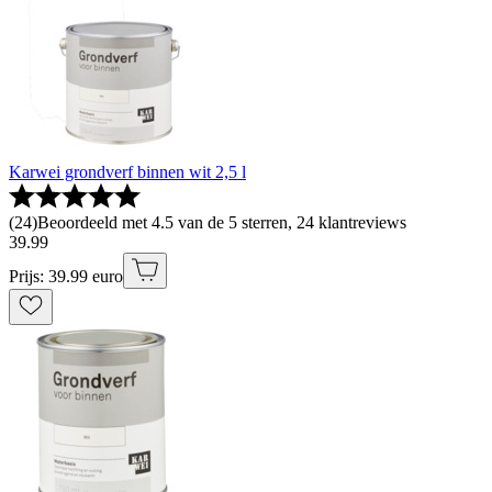
Karwei grondverf binnen wit 2,5 l
(
24
)
Beoordeeld met 4.5 van de 5 sterren, 24 klantreviews
39
.
99
Prijs: 39.99 euro