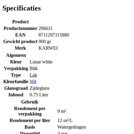
Specificaties
Product
Productnummer
296611
EAN
8711297115880
Gewicht product
900 gr
Merk
KARWEI
Algemeen
Kleur
Lunar white
Verpakking
Blik
Type
Lak
Kleurfamilie
Wit
Glansgraad
Zijdeglans
Inhoud
0.75 Liter
Gebruik
Rendement per
9 m²
verpakking
Rendement per liter
12 m²/L
Basis
Watergedragen
Droogtijd
3 uur