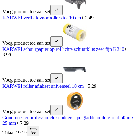
Voeg product toe aan set
KARWEI verfbak voor rollers tot 10 cm
+ 2.49
Voeg product toe aan set
KARWEI schuurpapier op rol lichte schuurklus zeer fijn K240
+
3.99
Voeg product toe aan set
KARWEI roller aflakset universeel 10 cm
+ 5.29
Voeg product toe aan set
Goudmeester professionele schilderstape gladde ondergrond 50 m x
25 mm
+ 7.29
Totaal 19.19