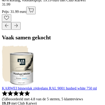
40% korting, voordeelprijs: 19.19 euro met Club Karwei
31
.
99
Prijs: 31.99 euro
Vaak samen gekocht
KARWEI binnenlak zijdeglans RAL 9001 hushed white 750 ml
(
5
)
Beoordeeld met 4.8 van de 5 sterren, 5 klantreviews
19.19
met Club Karwei