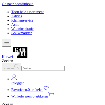
Ga naar hoofdinhoud
Toon hele assortiment
Advies
Klantenservice
Actie
Wooninspiratie
Bouwmarkten
Karwei
Zoeken
Zoeken
Inloggen
Favorieten
,
0 artikelen
Winkelwagen
,
0 artikelen
Zoeken