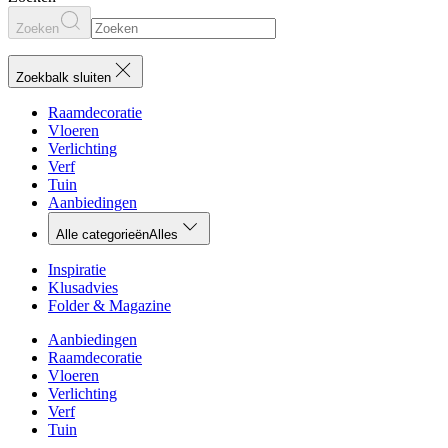
Zoeken
Zoekbalk sluiten
Raamdecoratie
Vloeren
Verlichting
Verf
Tuin
Aanbiedingen
Alle categorieën
Alles
Inspiratie
Klusadvies
Folder & Magazine
Aanbiedingen
Raamdecoratie
Vloeren
Verlichting
Verf
Tuin