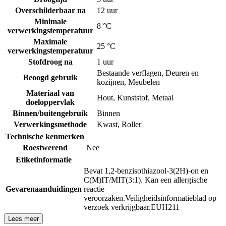
Overschilderbaar na
12 uur
Minimale
8 °C
verwerkingstemperatuur
Maximale
25 °C
verwerkingstemperatuur
Stofdroog na
1 uur
Bestaande verflagen
,
Deuren en
Beoogd gebruik
kozijnen
,
Meubelen
Materiaal van
Hout
,
Kunststof
,
Metaal
doeloppervlak
Binnen/buitengebruik
Binnen
Verwerkingsmethode
Kwast
,
Roller
Technische kenmerken
Roestwerend
Nee
Etiketinformatie
Bevat 1,2-benzisothiazool-3(2H)-on en
C(M)IT/MIT(3:1). Kan een allergische
Gevarenaanduidingen
reactie
veroorzaken.
Veiligheidsinformatieblad op
verzoek verkrijgbaar.
EUH211
Lees meer