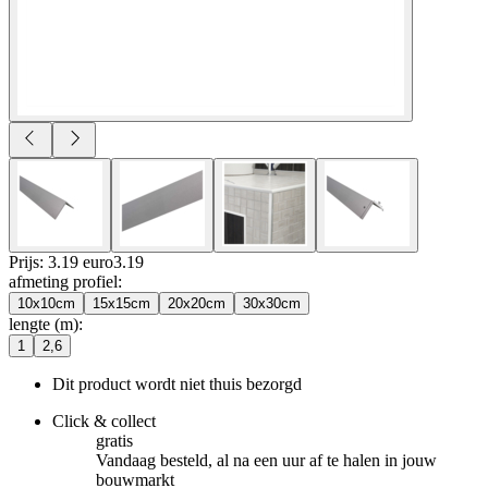
Prijs: 3.19 euro
3
.
19
afmeting profiel
:
10x10cm
15x15cm
20x20cm
30x30cm
lengte (m)
:
1
2,6
Dit product wordt niet thuis bezorgd
Click & collect
gratis
Vandaag besteld, al na een uur af te halen in jouw
bouwmarkt