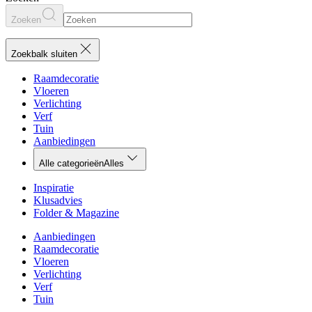
Zoeken
Zoekbalk sluiten
Raamdecoratie
Vloeren
Verlichting
Verf
Tuin
Aanbiedingen
Alle categorieën
Alles
Inspiratie
Klusadvies
Folder & Magazine
Aanbiedingen
Raamdecoratie
Vloeren
Verlichting
Verf
Tuin