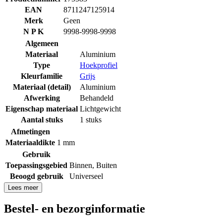
EAN
8711247125914
Merk
Geen
N P K
9998-9998-9998
Algemeen
Materiaal
Aluminium
Type
Hoekprofiel
Kleurfamilie
Grijs
Materiaal (detail)
Aluminium
Afwerking
Behandeld
Eigenschap materiaal
Lichtgewicht
Aantal stuks
1 stuks
Afmetingen
Materiaaldikte
1 mm
Gebruik
Toepassingsgebied
Binnen
,
Buiten
Beoogd gebruik
Universeel
Lees meer
Bestel- en bezorginformatie