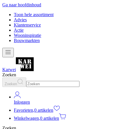
Ga naar hoofdinhoud
Toon hele assortiment
Advies
Klantenservice
Actie
Wooninspiratie
Bouwmarkten
Karwei
Zoeken
Zoeken
Inloggen
Favorieten
,
0 artikelen
Winkelwagen
,
0 artikelen
Zoeken