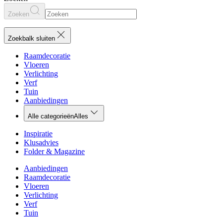
Zoeken
Zoekbalk sluiten
Raamdecoratie
Vloeren
Verlichting
Verf
Tuin
Aanbiedingen
Alle categorieën
Alles
Inspiratie
Klusadvies
Folder & Magazine
Aanbiedingen
Raamdecoratie
Vloeren
Verlichting
Verf
Tuin