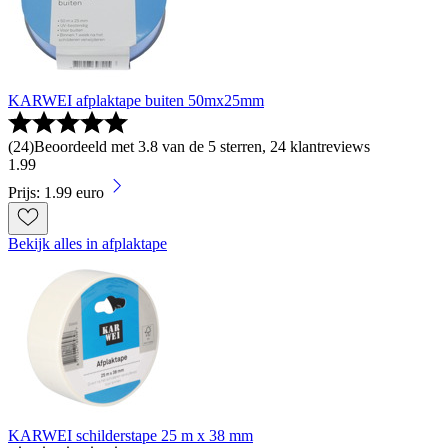
KARWEI afplaktape buiten 50mx25mm
(
24
)
Beoordeeld met 3.8 van de 5 sterren, 24 klantreviews
1
.
99
Prijs: 1.99 euro
Bekijk alles in afplaktape
KARWEI schilderstape 25 m x 38 mm