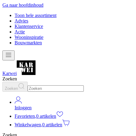
Ga naar hoofdinhoud
Toon hele assortiment
Advies
Klantenservice
Actie
Wooninspiratie
Bouwmarkten
Karwei
Zoeken
Zoeken
Inloggen
Favorieten
,
0 artikelen
Winkelwagen
,
0 artikelen
Zoeken