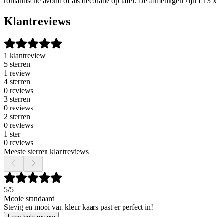
romantische avond of als decoratie op tafel. De afmetingen zijn L13
Klantreviews
1 klantreview
5 sterren
1 review
4 sterren
0 reviews
3 sterren
0 reviews
2 sterren
0 reviews
1 ster
0 reviews
Meeste sterren klantreviews
5
/5
Mooie standaard
Stevig en mooi van kleur kaars past er perfect in!
Lees hele review