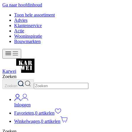
Ga naar hoofdinhoud
Toon hele assortiment
Advies
Klantenservice
Actie
Wooninspiratie
Bouwmarkten
Karwei
Zoeken
Zoeken
Inloggen
Favorieten
,
0 artikelen
Winkelwagen
,
0 artikelen
Zoeken