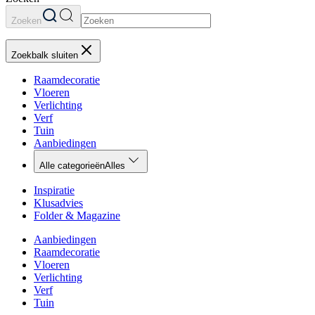
Zoeken
Zoekbalk sluiten
Raamdecoratie
Vloeren
Verlichting
Verf
Tuin
Aanbiedingen
Alle categorieën
Alles
Inspiratie
Klusadvies
Folder & Magazine
Aanbiedingen
Raamdecoratie
Vloeren
Verlichting
Verf
Tuin