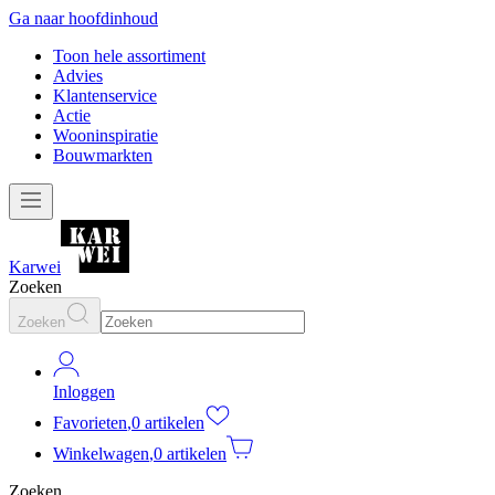
Ga naar hoofdinhoud
Toon hele assortiment
Advies
Klantenservice
Actie
Wooninspiratie
Bouwmarkten
Karwei
Zoeken
Zoeken
Inloggen
Favorieten
,
0 artikelen
Winkelwagen
,
0 artikelen
Zoeken