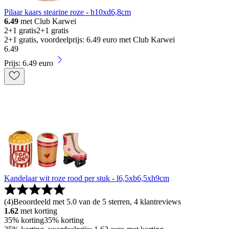
Pilaar kaars stearine roze - h10xd6,8cm
6.49
met Club Karwei
2+1 gratis
2+1 gratis
2+1 gratis, voordeelprijs: 6.49 euro met Club Karwei
6
.
49
Prijs: 6.49 euro
Kandelaar wit roze rood per stuk - l6,5xb6,5xh9cm
(
4
)
Beoordeeld met 5.0 van de 5 sterren, 4 klantreviews
1.62
met korting
35% korting
35% korting