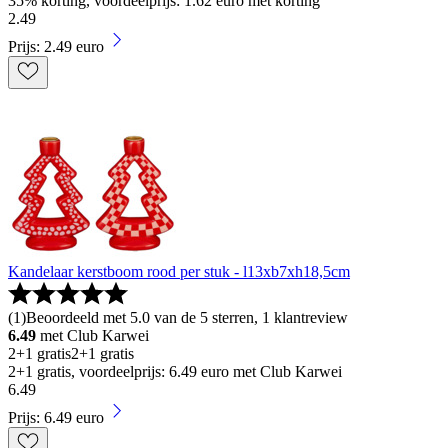
35% korting, voordeelprijs: 1.62 euro met korting
2
.
49
Prijs: 2.49 euro
Kandelaar kerstboom rood per stuk - l13xb7xh18,5cm
(
1
)
Beoordeeld met 5.0 van de 5 sterren, 1 klantreview
6.49
met Club Karwei
2+1 gratis
2+1 gratis
2+1 gratis, voordeelprijs: 6.49 euro met Club Karwei
6
.
49
Prijs: 6.49 euro