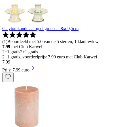
Clayton kandelaar geel groen - h8xd9,5cm
(
1
)
Beoordeeld met 5.0 van de 5 sterren, 1 klantreview
7.99
met Club Karwei
2+1 gratis
2+1 gratis
2+1 gratis, voordeelprijs: 7.99 euro met Club Karwei
7
.
99
Prijs: 7.99 euro