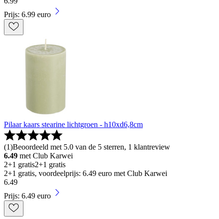
6
.
99
Prijs: 6.99 euro
Pilaar kaars stearine lichtgroen - h10xd6,8cm
(
1
)
Beoordeeld met 5.0 van de 5 sterren, 1 klantreview
6.49
met Club Karwei
2+1 gratis
2+1 gratis
2+1 gratis, voordeelprijs: 6.49 euro met Club Karwei
6
.
49
Prijs: 6.49 euro