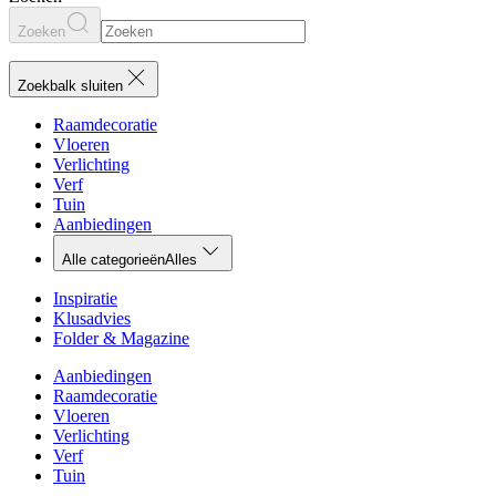
Zoeken
Zoekbalk sluiten
Raamdecoratie
Vloeren
Verlichting
Verf
Tuin
Aanbiedingen
Alle categorieën
Alles
Inspiratie
Klusadvies
Folder & Magazine
Aanbiedingen
Raamdecoratie
Vloeren
Verlichting
Verf
Tuin