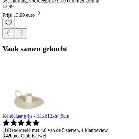
35% korting, voordeelprijs: 9.09 euro met korting
13
.
99
Prijs: 13.99 euro
Vaak samen gekocht
Kandelaar grijs - l11xb12xh4,5cm
(
1
)
Beoordeeld met 4.0 van de 5 sterren, 1 klantreview
3.49
met Club Karwei