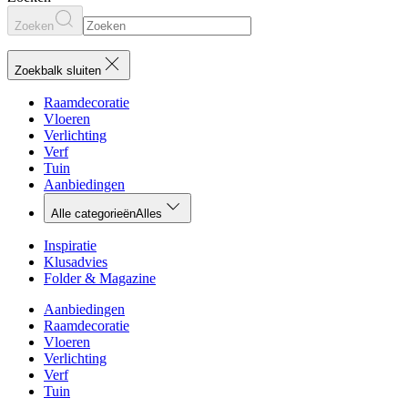
Zoeken
Zoekbalk sluiten
Raamdecoratie
Vloeren
Verlichting
Verf
Tuin
Aanbiedingen
Alle categorieën
Alles
Inspiratie
Klusadvies
Folder & Magazine
Aanbiedingen
Raamdecoratie
Vloeren
Verlichting
Verf
Tuin