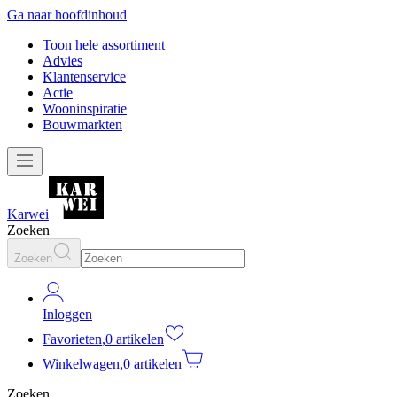
Ga naar hoofdinhoud
Toon hele assortiment
Advies
Klantenservice
Actie
Wooninspiratie
Bouwmarkten
Karwei
Zoeken
Zoeken
Inloggen
Favorieten
,
0 artikelen
Winkelwagen
,
0 artikelen
Zoeken