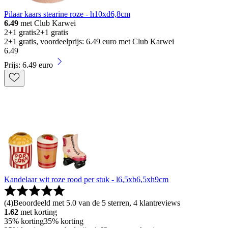
Pilaar kaars stearine roze - h10xd6,8cm
6.49
met Club Karwei
2+1 gratis
2+1 gratis
2+1 gratis, voordeelprijs: 6.49 euro met Club Karwei
6
.
49
Prijs: 6.49 euro
Kandelaar wit roze rood per stuk - l6,5xb6,5xh9cm
(
4
)
Beoordeeld met 5.0 van de 5 sterren, 4 klantreviews
1.62
met korting
35% korting
35% korting