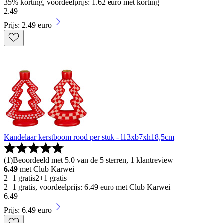
35% korting, voordeelprijs: 1.62 euro met korting
2
.
49
Prijs: 2.49 euro
Kandelaar kerstboom rood per stuk - l13xb7xh18,5cm
(
1
)
Beoordeeld met 5.0 van de 5 sterren, 1 klantreview
6.49
met Club Karwei
2+1 gratis
2+1 gratis
2+1 gratis, voordeelprijs: 6.49 euro met Club Karwei
6
.
49
Prijs: 6.49 euro