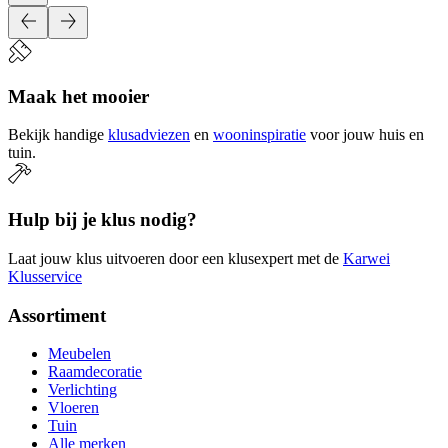
Maak het mooier
Bekijk handige
klusadviezen
en
wooninspiratie
voor jouw huis en
tuin.
Hulp bij je klus nodig?
Laat jouw klus uitvoeren door een klusexpert met de
Karwei
Klusservice
Assortiment
Meubelen
Raamdecoratie
Verlichting
Vloeren
Tuin
Alle merken