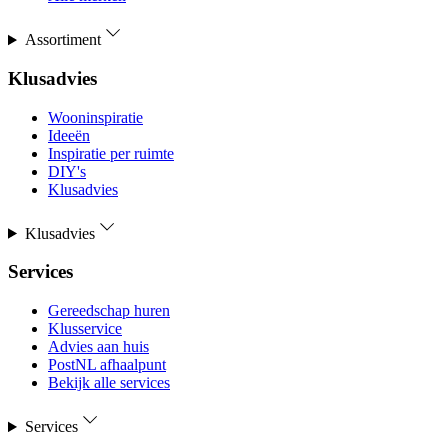
Assortiment
Klusadvies
Wooninspiratie
Ideeën
Inspiratie per ruimte
DIY's
Klusadvies
Klusadvies
Services
Gereedschap huren
Klusservice
Advies aan huis
PostNL afhaalpunt
Bekijk alle services
Services