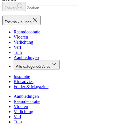
Zoeken
Zoekbalk sluiten
Raamdecoratie
Vloeren
Verlichting
Verf
Tuin
Aanbiedingen
Alle categorieën
Alles
Inspiratie
Klusadvies
Folder & Magazine
Aanbiedingen
Raamdecoratie
Vloeren
Verlichting
Verf
Tuin