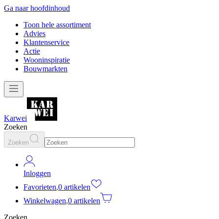
Ga naar hoofdinhoud
Toon hele assortiment
Advies
Klantenservice
Actie
Wooninspiratie
Bouwmarkten
Karwei
Zoeken
Zoeken
Inloggen
Favorieten
,
0 artikelen
Winkelwagen
,
0 artikelen
Zoeken