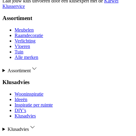
Laat jouw klus uitvoeren door een klusexpert met de
Karwei
Klusservice
Assortiment
Meubelen
Raamdecoratie
Verlichting
Vloeren
Tuin
Alle merken
Assortiment
Klusadvies
Wooninspiratie
Ideeën
Inspiratie per ruimte
DIY's
Klusadvies
Klusadvies