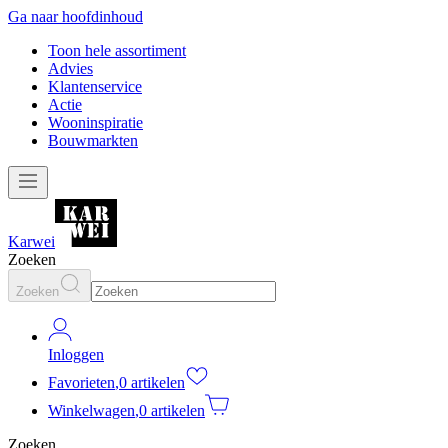
Ga naar hoofdinhoud
Toon hele assortiment
Advies
Klantenservice
Actie
Wooninspiratie
Bouwmarkten
Karwei
Zoeken
Zoeken
Inloggen
Favorieten
,
0 artikelen
Winkelwagen
,
0 artikelen
Zoeken