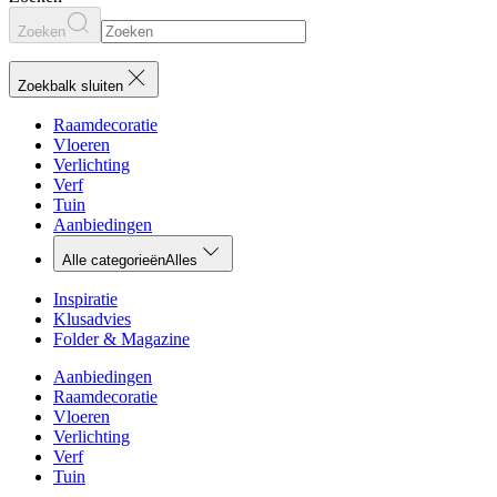
Zoeken
Zoekbalk sluiten
Raamdecoratie
Vloeren
Verlichting
Verf
Tuin
Aanbiedingen
Alle categorieën
Alles
Inspiratie
Klusadvies
Folder & Magazine
Aanbiedingen
Raamdecoratie
Vloeren
Verlichting
Verf
Tuin