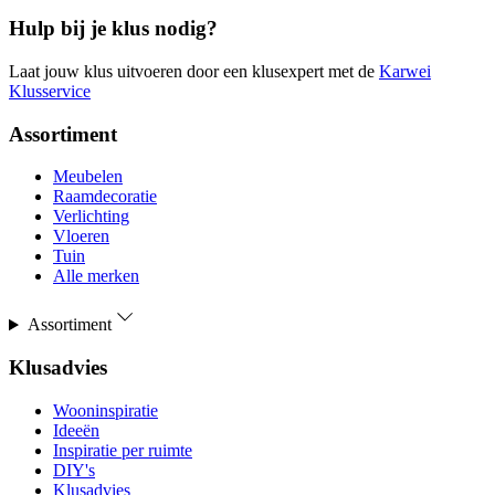
Hulp bij je klus nodig?
Laat jouw klus uitvoeren door een klusexpert met de
Karwei
Klusservice
Assortiment
Meubelen
Raamdecoratie
Verlichting
Vloeren
Tuin
Alle merken
Assortiment
Klusadvies
Wooninspiratie
Ideeën
Inspiratie per ruimte
DIY's
Klusadvies