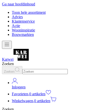
Ga naar hoofdinhoud
Toon hele assortiment
Advies
Klantenservice
Actie
Wooninspiratie
Bouwmarkten
Karwei
Zoeken
Zoeken
Inloggen
Favorieten
,
0 artikelen
Winkelwagen
,
0 artikelen
Zoeken