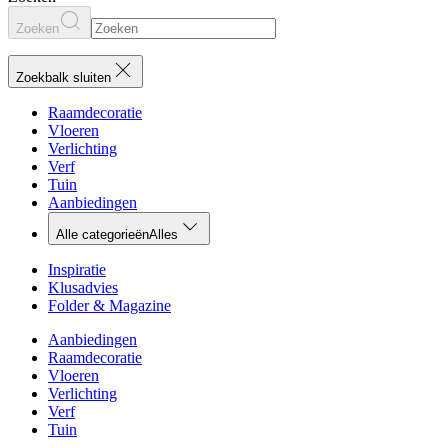
Zoeken
Zoekbalk sluiten
Raamdecoratie
Vloeren
Verlichting
Verf
Tuin
Aanbiedingen
Alle categorieën
Alles
Inspiratie
Klusadvies
Folder & Magazine
Aanbiedingen
Raamdecoratie
Vloeren
Verlichting
Verf
Tuin