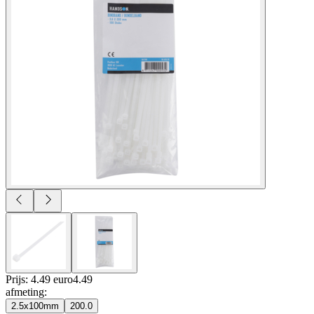
Prijs: 4.49 euro
4
.
49
afmeting
:
2.5x100mm
200.0