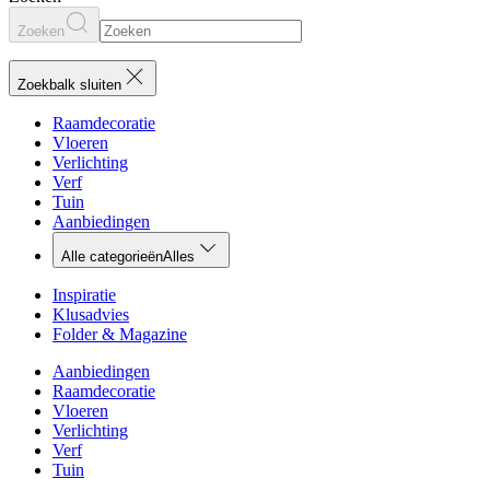
Zoeken
Zoekbalk sluiten
Raamdecoratie
Vloeren
Verlichting
Verf
Tuin
Aanbiedingen
Alle categorieën
Alles
Inspiratie
Klusadvies
Folder & Magazine
Aanbiedingen
Raamdecoratie
Vloeren
Verlichting
Verf
Tuin