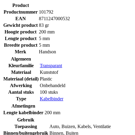
Product
Productnummer
101792
EAN
8711247000532
Gewicht product
83 gr
Hoogte product
200 mm
Lengte product
5 mm
Breedte product
5 mm
Merk
Handson
Algemeen
Kleurfamilie
Transparant
Materiaal
Kunststof
Materiaal (detail)
Plastic
Afwerking
Onbehandeld
Aantal stuks
100 stuks
Type
Kabelbinder
Afmetingen
Lengte kabelbinder
200 mm
Gebruik
Toepassing
Auto
,
Buizen
,
Kabels
,
Ventilatie
Binnen/buitengebruik
Binnen
,
Buiten