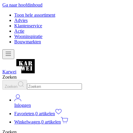
Ga naar hoofdinhoud
Toon hele assortiment
Advies
Klantenservice
Actie
Wooninspiratie
Bouwmarkten
Karwei
Zoeken
Zoeken
Inloggen
Favorieten
,
0 artikelen
Winkelwagen
,
0 artikelen
Zoeken