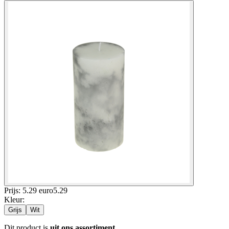
Prijs: 5.29 euro
5
.
29
Kleur
:
Grijs
Wit
Dit product is
uit ons assortiment