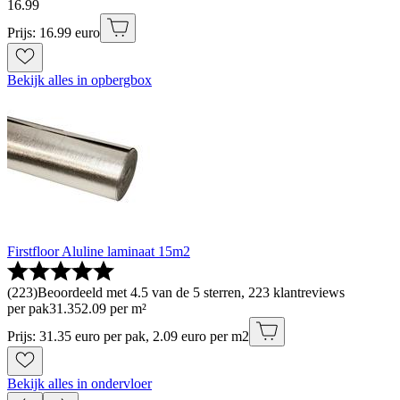
16
.
99
Prijs: 16.99 euro
Bekijk alles in opbergbox
Firstfloor Aluline laminaat 15m2
(
223
)
Beoordeeld met 4.5 van de 5 sterren, 223 klantreviews
per pak
31
.
35
2.09 per m²
Prijs: 31.35 euro per pak, 2.09 euro per m2
Bekijk alles in ondervloer