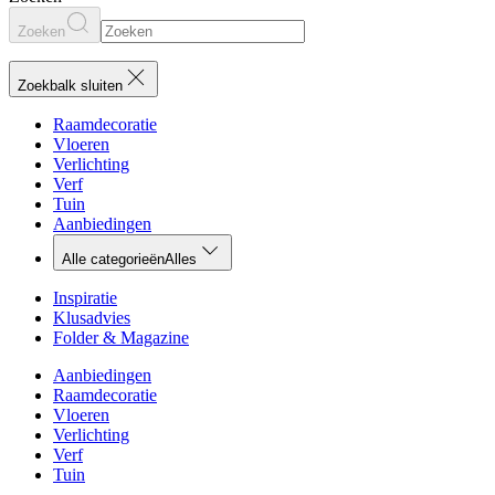
Zoeken
Zoekbalk sluiten
Raamdecoratie
Vloeren
Verlichting
Verf
Tuin
Aanbiedingen
Alle categorieën
Alles
Inspiratie
Klusadvies
Folder & Magazine
Aanbiedingen
Raamdecoratie
Vloeren
Verlichting
Verf
Tuin