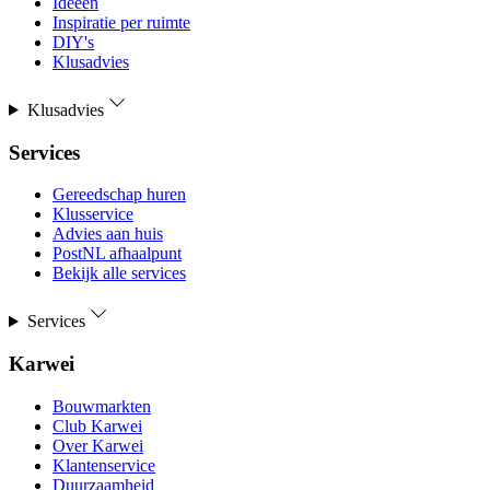
Ideeën
Inspiratie per ruimte
DIY's
Klusadvies
Klusadvies
Services
Gereedschap huren
Klusservice
Advies aan huis
PostNL afhaalpunt
Bekijk alle services
Services
Karwei
Bouwmarkten
Club Karwei
Over Karwei
Klantenservice
Duurzaamheid