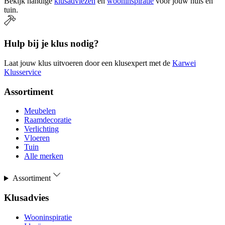
Bekijk handige
klusadviezen
en
wooninspiratie
voor jouw huis en
tuin.
Hulp bij je klus nodig?
Laat jouw klus uitvoeren door een klusexpert met de
Karwei
Klusservice
Assortiment
Meubelen
Raamdecoratie
Verlichting
Vloeren
Tuin
Alle merken
Assortiment
Klusadvies
Wooninspiratie