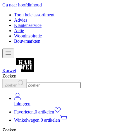
Ga naar hoofdinhoud
Toon hele assortiment
Advies
Klantenservice
Actie
Wooninspiratie
Bouwmarkten
Karwei
Zoeken
Zoeken
Inloggen
Favorieten
,
0 artikelen
Winkelwagen
,
0 artikelen
Zoeken