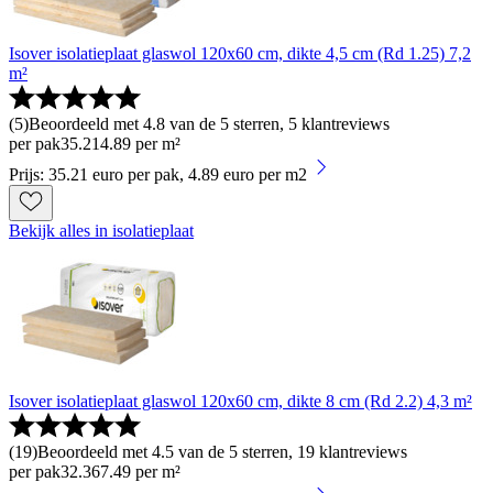
Isover isolatieplaat glaswol 120x60 cm, dikte 4,5 cm (Rd 1.25) 7,2
m²
(
5
)
Beoordeeld met 4.8 van de 5 sterren, 5 klantreviews
per pak
35
.
21
4.89 per m²
Prijs: 35.21 euro per pak, 4.89 euro per m2
Bekijk alles in isolatieplaat
Isover isolatieplaat glaswol 120x60 cm, dikte 8 cm (Rd 2.2) 4,3 m²
(
19
)
Beoordeeld met 4.5 van de 5 sterren, 19 klantreviews
per pak
32
.
36
7.49 per m²