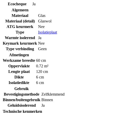
Ecocheque
Ja
Algemeen
Materiaal
Glas
Materiaal (detail)
Glaswol
ATG keurmerk
Nee
Type
Isolatieplaat
Warmte isolerend
Ja
Keymark keurmerk
Nee
Type verbinding
Geen
Afmetingen
Werkzame breedte
60 cm
Oppervlakte
0.72 m²
Lengte plaat
120 cm
Dikte
6 cm
Isolatiedikte
6 cm
Gebruik
Bevestigingsmethode
Zelfklemmend
Binnen/buitengebruik
Binnen
Geluidsisolerend
Ja
Technische kenmerken