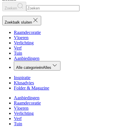
Zoeken
Zoekbalk sluiten
Raamdecoratie
Vloeren
Verlichting
Verf
Tuin
Aanbiedingen
Alle categorieën
Alles
Inspiratie
Klusadvies
Folder & Magazine
Aanbiedingen
Raamdecoratie
Vloeren
Verlichting
Verf
Tuin