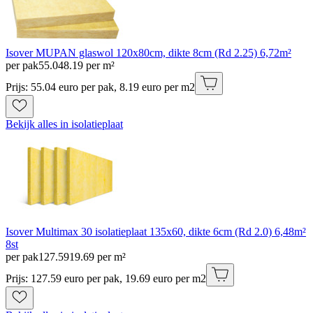
Isover MUPAN glaswol 120x80cm, dikte 8cm (Rd 2.25) 6,72m²
per pak
55
.
04
8.19 per m²
Prijs: 55.04 euro per pak, 8.19 euro per m2
Bekijk alles in isolatieplaat
Isover Multimax 30 isolatieplaat 135x60, dikte 6cm (Rd 2.0) 6,48m²
8st
per pak
127
.
59
19.69 per m²
Prijs: 127.59 euro per pak, 19.69 euro per m2