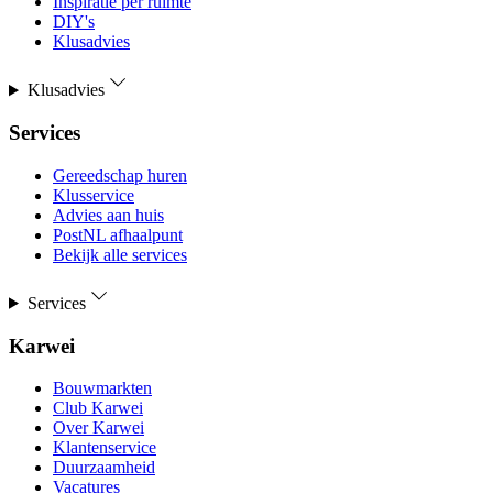
Inspiratie per ruimte
DIY's
Klusadvies
Klusadvies
Services
Gereedschap huren
Klusservice
Advies aan huis
PostNL afhaalpunt
Bekijk alle services
Services
Karwei
Bouwmarkten
Club Karwei
Over Karwei
Klantenservice
Duurzaamheid
Vacatures