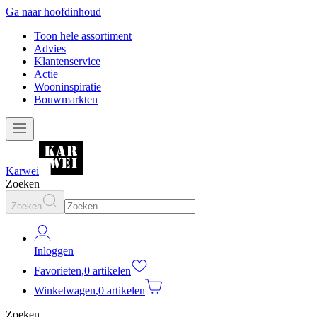
Ga naar hoofdinhoud
Toon hele assortiment
Advies
Klantenservice
Actie
Wooninspiratie
Bouwmarkten
Karwei
Zoeken
Zoeken
Inloggen
Favorieten
,
0 artikelen
Winkelwagen
,
0 artikelen
Zoeken