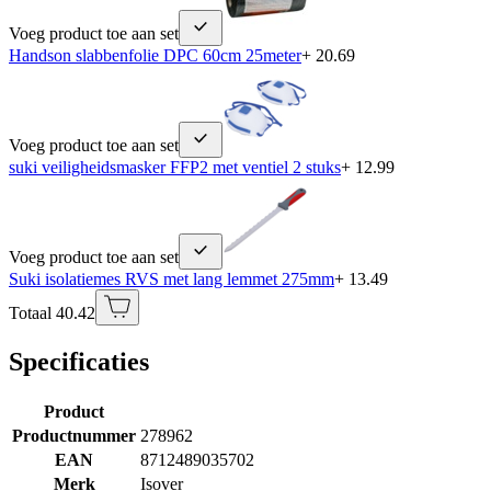
Voeg product toe aan set
Handson slabbenfolie DPC 60cm 25meter
+ 20.69
Voeg product toe aan set
suki veiligheidsmasker FFP2 met ventiel 2 stuks
+ 12.99
Voeg product toe aan set
Suki isolatiemes RVS met lang lemmet 275mm
+ 13.49
Totaal 40.42
Specificaties
Product
Productnummer
278962
EAN
8712489035702
Merk
Isover