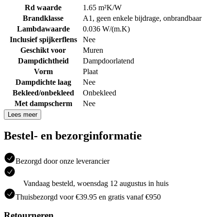
Rd waarde
1.65 m²K/W
Brandklasse
A1, geen enkele bijdrage, onbrandbaar
Lambdawaarde
0.036 W/(m.K)
Inclusief spijkerflens
Nee
Geschikt voor
Muren
Dampdichtheid
Dampdoorlatend
Vorm
Plaat
Dampdichte laag
Nee
Bekleed/onbekleed
Onbekleed
Met dampscherm
Nee
Lees meer
Bestel- en bezorginformatie
Bezorgd door onze leverancier
Vandaag besteld, woensdag 12 augustus in huis
Thuisbezorgd voor €39.95 en gratis vanaf €950
Retourneren