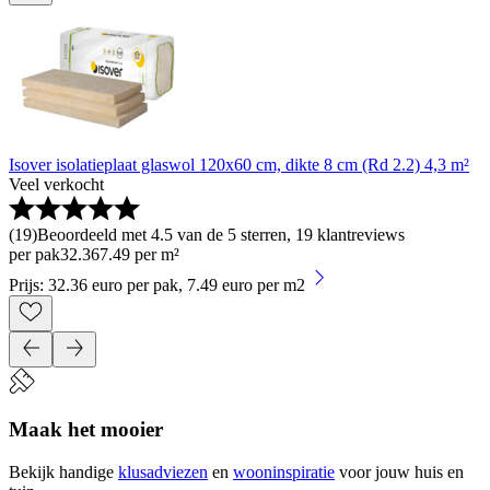
Isover isolatieplaat glaswol 120x60 cm, dikte 8 cm (Rd 2.2) 4,3 m²
Veel verkocht
(
19
)
Beoordeeld met 4.5 van de 5 sterren, 19 klantreviews
per pak
32
.
36
7.49 per m²
Prijs: 32.36 euro per pak, 7.49 euro per m2
Maak het mooier
Bekijk handige
klusadviezen
en
wooninspiratie
voor jouw huis en