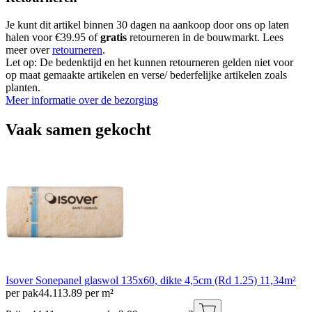
Je kunt dit artikel binnen 30 dagen na aankoop door ons op laten
halen voor €39.95 of
gratis
retourneren in de bouwmarkt. Lees
meer over
retourneren
.
Let op: De bedenktijd en het kunnen retourneren gelden niet voor
op maat gemaakte artikelen en verse/ bederfelijke artikelen zoals
planten.
Meer informatie over de bezorging
Vaak samen gekocht
Isover Sonepanel glaswol 135x60, dikte 4,5cm (Rd 1.25) 11,34m²
per pak
44
.
11
3.89 per m²