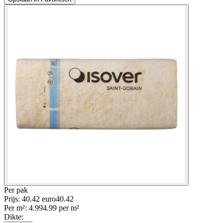
Per
pak
Prijs: 40.42 euro
40
.
42
Per
m²
:
4.99
4.99
per
m²
Dikte
: