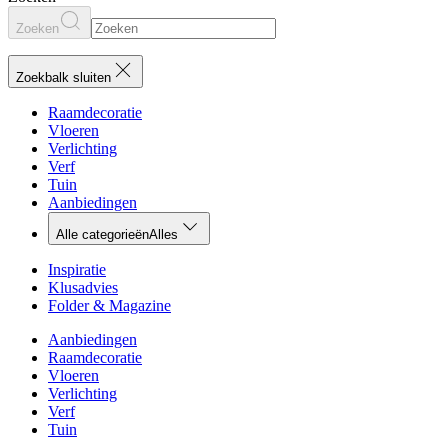
Zoeken
Zoekbalk sluiten
Raamdecoratie
Vloeren
Verlichting
Verf
Tuin
Aanbiedingen
Alle categorieën
Alles
Inspiratie
Klusadvies
Folder & Magazine
Aanbiedingen
Raamdecoratie
Vloeren
Verlichting
Verf
Tuin