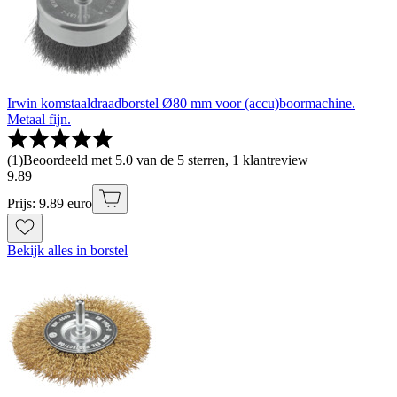
Irwin komstaaldraadborstel Ø80 mm voor (accu)boormachine.
Metaal fijn.
(
1
)
Beoordeeld met 5.0 van de 5 sterren, 1 klantreview
9
.
89
Prijs: 9.89 euro
Bekijk alles in borstel