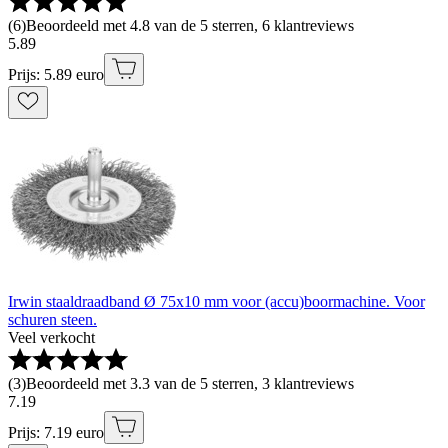
(
6
)
Beoordeeld met 4.8 van de 5 sterren, 6 klantreviews
5
.
89
Prijs: 5.89 euro
Irwin staaldraadband Ø 75x10 mm voor (accu)boormachine. Voor
schuren steen.
Veel verkocht
(
3
)
Beoordeeld met 3.3 van de 5 sterren, 3 klantreviews
7
.
19
Prijs: 7.19 euro