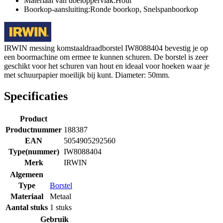
Materiaal van doeloppervlak:Hout
Boorkop-aansluiting:Ronde boorkop, Snelspanboorkop
IRWIN messing komstaaldraadborstel IW8088404 bevestig je op
een boormachine om ermee te kunnen schuren. De borstel is zeer
geschikt voor het schuren van hout en ideaal voor hoeken waar je
met schuurpapier moeilijk bij kunt. Diameter: 50mm.
Specificaties
Product
Productnummer
188387
EAN
5054905292560
Type(nummer)
IW8088404
Merk
IRWIN
Algemeen
Type
Borstel
Materiaal
Metaal
Aantal stuks
1 stuks
Gebruik