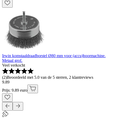
Irwin komstaaldraadborstel Ø80 mm voor (accu)boormachine.
Metaal grof.
Veel verkocht
(
2
)
Beoordeeld met 5.0 van de 5 sterren, 2 klantreviews
9
.
89
Prijs: 9.89 euro