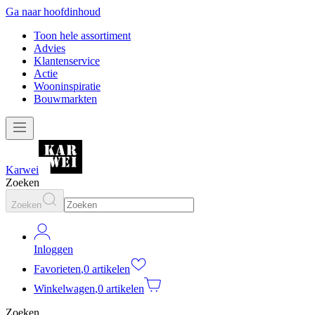
Ga naar hoofdinhoud
Toon hele assortiment
Advies
Klantenservice
Actie
Wooninspiratie
Bouwmarkten
Karwei
Zoeken
Zoeken
Inloggen
Favorieten
,
0 artikelen
Winkelwagen
,
0 artikelen
Zoeken