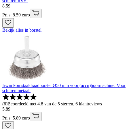
schuren RVS.
8
.
59
Prijs: 8.59 euro
Bekijk alles in borstel
Irwin komstaaldraadborstel Ø50 mm voor (accu)boormachine. Voor
schuren metaal.
(
6
)
Beoordeeld met 4.8 van de 5 sterren, 6 klantreviews
5
.
89
Prijs: 5.89 euro