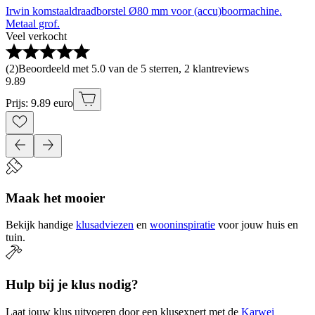
Irwin komstaaldraadborstel Ø80 mm voor (accu)boormachine.
Metaal grof.
Veel verkocht
(
2
)
Beoordeeld met 5.0 van de 5 sterren, 2 klantreviews
9
.
89
Prijs: 9.89 euro
Maak het mooier
Bekijk handige
klusadviezen
en
wooninspiratie
voor jouw huis en
tuin.
Hulp bij je klus nodig?
Laat jouw klus uitvoeren door een klusexpert met de
Karwei