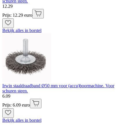
schuren steen.
12
.
29
Prijs: 12.29 euro
Bekijk alles in borstel
Irwin staaldraadband Ø50 mm voor (accu)boormachine. Voor
schuren steen.
6
.
09
Prijs: 6.09 euro
Bekijk alles in borstel