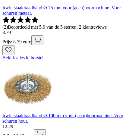
Irwin staaldraadband Ø 75 mm voor (accu)boormachine. Voor
schuren metaal.
(
2
)
Beoordeeld met 5.0 van de 5 sterren, 2 klantreviews
8
.
79
Prijs: 8.79 euro
Bekijk alles in borstel
Irwin staaldraadband Ø 100 mm voor (accu)boormachine. Voor
schuren hout.
12
.
29