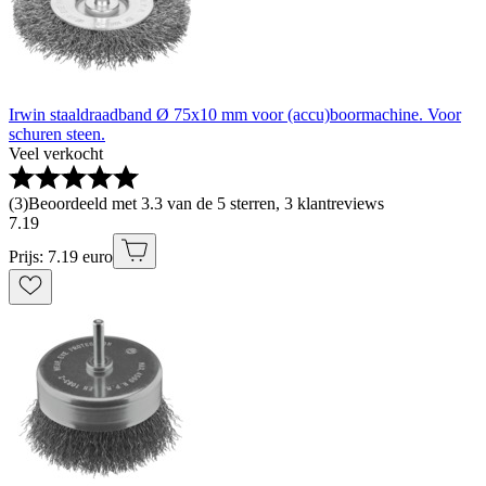
Irwin staaldraadband Ø 75x10 mm voor (accu)boormachine. Voor
schuren steen.
Veel verkocht
(
3
)
Beoordeeld met 3.3 van de 5 sterren, 3 klantreviews
7
.
19
Prijs: 7.19 euro