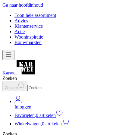
Ga naar hoofdinhoud
Toon hele assortiment
Advies
Klantenservice
Actie
Wooninspiratie
Bouwmarkten
Karwei
Zoeken
Zoeken
Inloggen
Favorieten
,
0 artikelen
Winkelwagen
,
0 artikelen
Zoeken