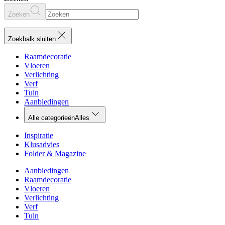
Zoeken
Zoekbalk sluiten
Raamdecoratie
Vloeren
Verlichting
Verf
Tuin
Aanbiedingen
Alle categorieën
Alles
Inspiratie
Klusadvies
Folder & Magazine
Aanbiedingen
Raamdecoratie
Vloeren
Verlichting
Verf
Tuin