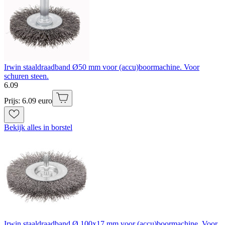
Irwin staaldraadband Ø50 mm voor (accu)boormachine. Voor
schuren steen.
6
.
09
Prijs: 6.09 euro
Bekijk alles in borstel
Irwin staaldraadband Ø 100x17 mm voor (accu)boormachine. Voor