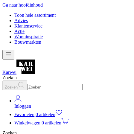
Ga naar hoofdinhoud
Toon hele assortiment
Advies
Klantenservice
Actie
Wooninspiratie
Bouwmarkten
Karwei
Zoeken
Zoeken
Inloggen
Favorieten
,
0 artikelen
Winkelwagen
,
0 artikelen
Zoeken