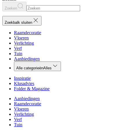
Zoeken
Zoekbalk sluiten
Raamdecoratie
Vloeren
Verlichting
Verf
Tuin
Aanbiedingen
Alle categorieën
Alles
Inspiratie
Klusadvies
Folder & Magazine
Aanbiedingen
Raamdecoratie
Vloeren
Verlichting
Verf
Tuin