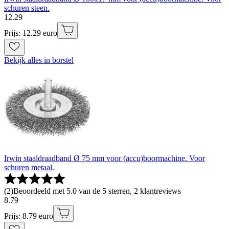
schuren steen.
12
.
29
Prijs: 12.29 euro
Bekijk alles in borstel
Irwin staaldraadband Ø 75 mm voor (accu)boormachine. Voor
schuren metaal.
(
2
)
Beoordeeld met 5.0 van de 5 sterren, 2 klantreviews
8
.
79
Prijs: 8.79 euro