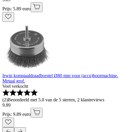
Prijs: 5.89 euro
Irwin komstaaldraadborstel Ø80 mm voor (accu)boormachine.
Metaal grof.
Veel verkocht
(
2
)
Beoordeeld met 5.0 van de 5 sterren, 2 klantreviews
9
.
89
Prijs: 9.89 euro