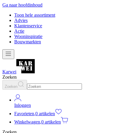
Ga naar hoofdinhoud
Toon hele assortiment
Advies
Klantenservice
Actie
Wooninspiratie
Bouwmarkten
Karwei
Zoeken
Zoeken
Inloggen
Favorieten
,
0 artikelen
Winkelwagen
,
0 artikelen
Zoeken