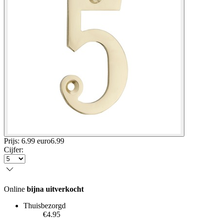
Prijs: 6.99 euro
6
.
99
Cijfer
:
Online
bijna uitverkocht
Thuisbezorgd
€4.95