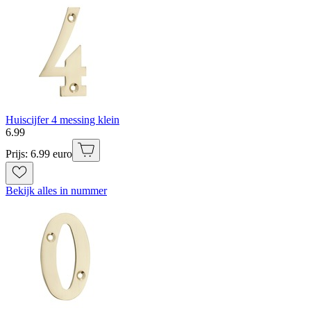
Huiscijfer 4 messing klein
6
.
99
Prijs: 6.99 euro
Bekijk alles in nummer