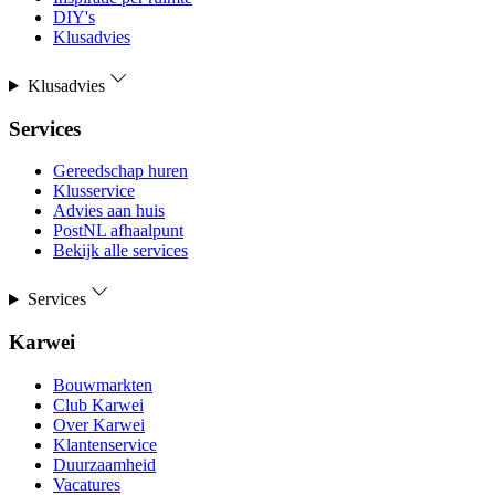
DIY's
Klusadvies
Klusadvies
Services
Gereedschap huren
Klusservice
Advies aan huis
PostNL afhaalpunt
Bekijk alle services
Services
Karwei
Bouwmarkten
Club Karwei
Over Karwei
Klantenservice
Duurzaamheid
Vacatures