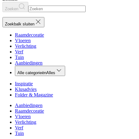
Zoeken
Zoekbalk sluiten
Raamdecoratie
Vloeren
Verlichting
Verf
Tuin
Aanbiedingen
Alle categorieën
Alles
Inspiratie
Klusadvies
Folder & Magazine
Aanbiedingen
Raamdecoratie
Vloeren
Verlichting
Verf
Tuin