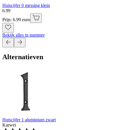
Huiscijfer 0 messing klein
6
.
99
Prijs: 6.99 euro
Bekijk alles in nummer
Alternatieven
Huiscijfer 1 aluminium zwart
Karwei