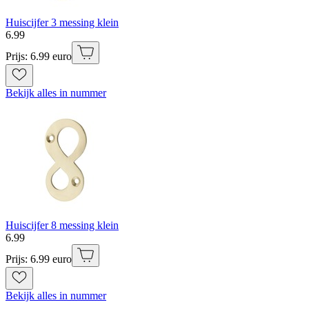
Huiscijfer 3 messing klein
6
.
99
Prijs: 6.99 euro
Bekijk alles in nummer
Huiscijfer 8 messing klein
6
.
99
Prijs: 6.99 euro
Bekijk alles in nummer