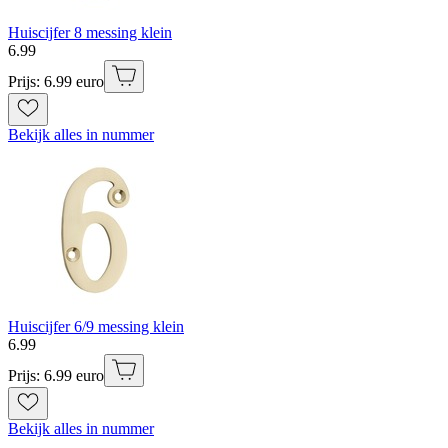
Huiscijfer 8 messing klein
6
.
99
Prijs: 6.99 euro
Bekijk alles in nummer
Huiscijfer 6/9 messing klein
6
.
99
Prijs: 6.99 euro
Bekijk alles in nummer