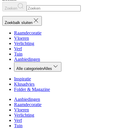
Zoeken
Zoekbalk sluiten
Raamdecoratie
Vloeren
Verlichting
Verf
Tuin
Aanbiedingen
Alle categorieën
Alles
Inspiratie
Klusadvies
Folder & Magazine
Aanbiedingen
Raamdecoratie
Vloeren
Verlichting
Verf
Tuin