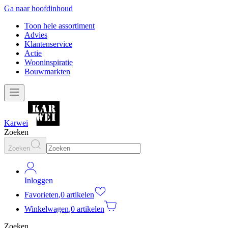
Ga naar hoofdinhoud
Toon hele assortiment
Advies
Klantenservice
Actie
Wooninspiratie
Bouwmarkten
Karwei
Zoeken
Zoeken
Inloggen
Favorieten
,
0 artikelen
Winkelwagen
,
0 artikelen
Zoeken