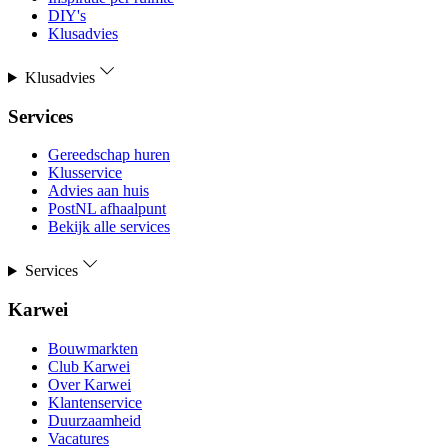
DIY's
Klusadvies
Klusadvies
Services
Gereedschap huren
Klusservice
Advies aan huis
PostNL afhaalpunt
Bekijk alle services
Services
Karwei
Bouwmarkten
Club Karwei
Over Karwei
Klantenservice
Duurzaamheid
Vacatures