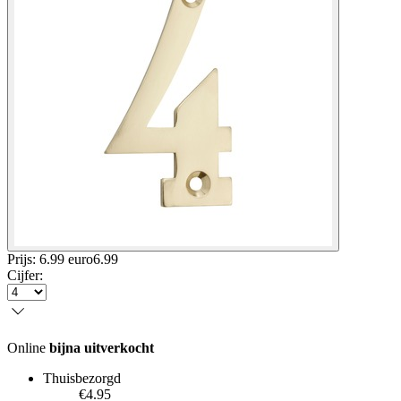
Prijs: 6.99 euro
6
.
99
Cijfer
:
Online
bijna uitverkocht
Thuisbezorgd
€4.95