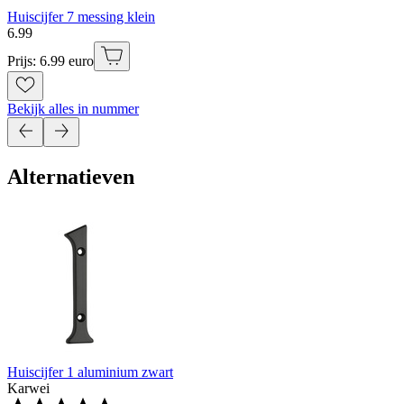
Huiscijfer 7 messing klein
6
.
99
Prijs: 6.99 euro
Bekijk alles in nummer
Alternatieven
Huiscijfer 1 aluminium zwart
Karwei