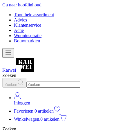
Ga naar hoofdinhoud
Toon hele assortiment
Advies
Klantenservice
Actie
Wooninspiratie
Bouwmarkten
Karwei
Zoeken
Zoeken
Inloggen
Favorieten
,
0 artikelen
Winkelwagen
,
0 artikelen
Zoeken