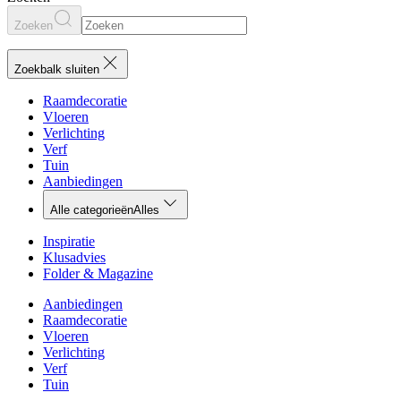
Zoeken
Zoekbalk sluiten
Raamdecoratie
Vloeren
Verlichting
Verf
Tuin
Aanbiedingen
Alle categorieën
Alles
Inspiratie
Klusadvies
Folder & Magazine
Aanbiedingen
Raamdecoratie
Vloeren
Verlichting
Verf
Tuin