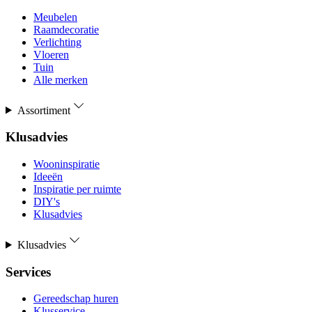
Meubelen
Raamdecoratie
Verlichting
Vloeren
Tuin
Alle merken
Assortiment
Klusadvies
Wooninspiratie
Ideeën
Inspiratie per ruimte
DIY's
Klusadvies
Klusadvies
Services
Gereedschap huren
Klusservice