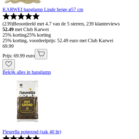
KARWEI hanglamp Linde beige ø57 cm
(
239
)
Beoordeeld met 4.7 van de 5 sterren, 239 klantreviews
52.49
met Club Karwei
25% korting
25% korting
25% korting, voordeelprijs: 52.49 euro met Club Karwei
69
.
99
Prijs: 69.99 euro
Bekijk alles in hanglamp
Fleurella potgrond (zak 40 ltr)