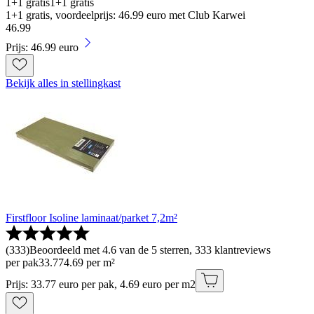
1+1 gratis
1+1 gratis
1+1 gratis, voordeelprijs: 46.99 euro met Club Karwei
46
.
99
Prijs: 46.99 euro
Bekijk alles in stellingkast
Firstfloor Isoline laminaat/parket 7,2m²
(
333
)
Beoordeeld met 4.6 van de 5 sterren, 333 klantreviews
per pak
33
.
77
4.69 per m²
Prijs: 33.77 euro per pak, 4.69 euro per m2