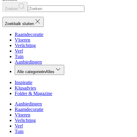
Zoeken
Zoekbalk sluiten
Raamdecoratie
Vloeren
Verlichting
Verf
Tuin
Aanbiedingen
Alle categorieën
Alles
Inspiratie
Klusadvies
Folder & Magazine
Aanbiedingen
Raamdecoratie
Vloeren
Verlichting
Verf
Tuin