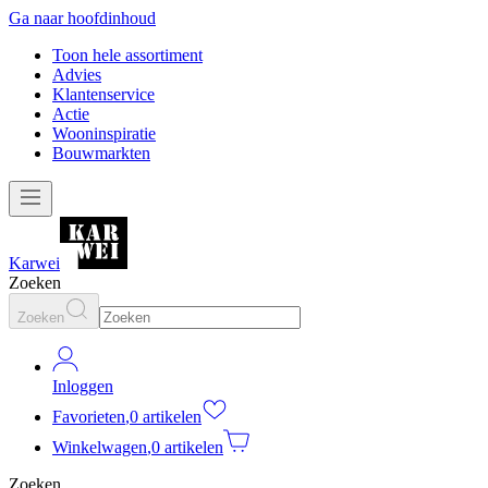
Ga naar hoofdinhoud
Toon hele assortiment
Advies
Klantenservice
Actie
Wooninspiratie
Bouwmarkten
Karwei
Zoeken
Zoeken
Inloggen
Favorieten
,
0 artikelen
Winkelwagen
,
0 artikelen
Zoeken