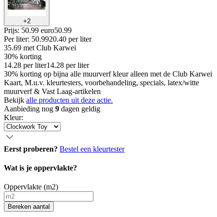
+
2
Prijs: 50.99 euro
50
.
99
Per
liter
:
50.99
20.40
per
liter
35.69
met Club Karwei
30% korting
14.28
per
liter
14.28
per
liter
30% korting op bijna alle muurverf kleur alleen met de Club Karwei
Kaart, M.u.v. kleurtesters, voorbehandeling, specials, latex/witte
muurverf & Vast Laag-artikelen
Bekijk
alle producten uit deze actie.
Aanbieding nog
9
dagen geldig
Kleur
:
Eerst proberen?
Bestel een kleurtester
Wat is je oppervlakte?
Oppervlakte (m2)
Bereken aantal