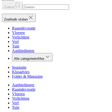
Zoeken
Zoekbalk sluiten
Raamdecoratie
Vloeren
Verlichting
Verf
Tuin
Aanbiedingen
Alle categorieën
Alles
Inspiratie
Klusadvies
Folder & Magazine
Aanbiedingen
Raamdecoratie
Vloeren
Verlichting
Verf
Tuin