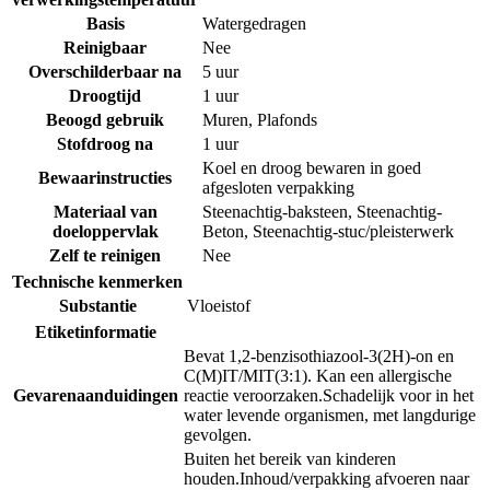
Basis
Watergedragen
Reinigbaar
Nee
Overschilderbaar na
5 uur
Droogtijd
1 uur
Beoogd gebruik
Muren
,
Plafonds
Stofdroog na
1 uur
Koel en droog bewaren in goed
Bewaarinstructies
afgesloten verpakking
Materiaal van
Steenachtig-baksteen
,
Steenachtig-
doeloppervlak
Beton
,
Steenachtig-stuc/pleisterwerk
Zelf te reinigen
Nee
Technische kenmerken
Substantie
Vloeistof
Etiketinformatie
Bevat 1,2-benzisothiazool-3(2H)-on en
C(M)IT/MIT(3:1). Kan een allergische
Gevarenaanduidingen
reactie veroorzaken.
Schadelijk voor in het
water levende organismen, met langdurige
gevolgen.
Buiten het bereik van kinderen
houden.
Inhoud/verpakking afvoeren naar