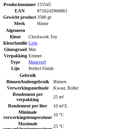
Productnummer
155545
EAN
8716242966883
Gewicht product
3580 gr
Merk
Histor
Algemeen
Kleur
Clockwork Toy
Kleurfamilie
Grijs
Glansgraad
Mat
Verpakking
Emmer
Type
Muurverf
Lijn
Perfect Finish
Gebruik
Binnen/buitengebruik
Binnen
Verwerkingsmethode
Kwast
,
Roller
Rendement per
25 m²
verpakking
Rendement per liter
10 m²/L
Minimale
10 °C
verwerkingstemperatuur
Maximale
25 °C
verwerkingstemperatuur