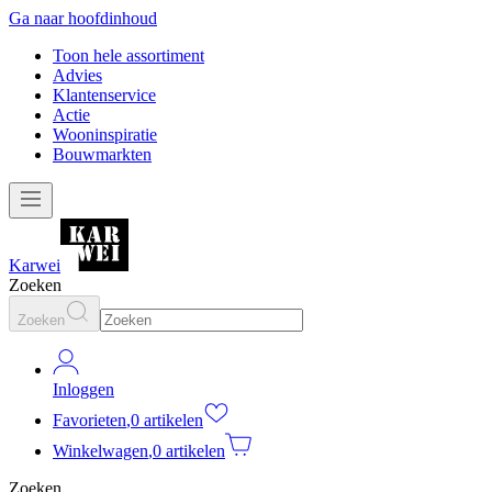
Ga naar hoofdinhoud
Toon hele assortiment
Advies
Klantenservice
Actie
Wooninspiratie
Bouwmarkten
Karwei
Zoeken
Zoeken
Inloggen
Favorieten
,
0 artikelen
Winkelwagen
,
0 artikelen
Zoeken