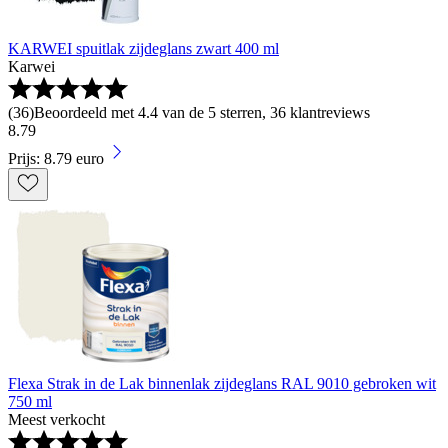
KARWEI spuitlak zijdeglans zwart 400 ml
Karwei
(
36
)
Beoordeeld met 4.4 van de 5 sterren, 36 klantreviews
8
.
79
Prijs: 8.79 euro
Flexa Strak in de Lak binnenlak zijdeglans RAL 9010 gebroken wit
750 ml
Meest verkocht