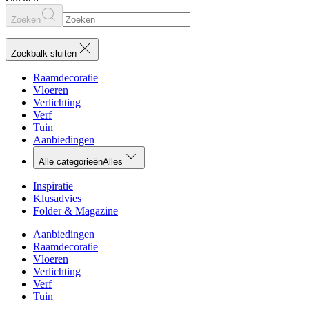
Zoeken
Zoekbalk sluiten
Raamdecoratie
Vloeren
Verlichting
Verf
Tuin
Aanbiedingen
Alle categorieën
Alles
Inspiratie
Klusadvies
Folder & Magazine
Aanbiedingen
Raamdecoratie
Vloeren
Verlichting
Verf
Tuin