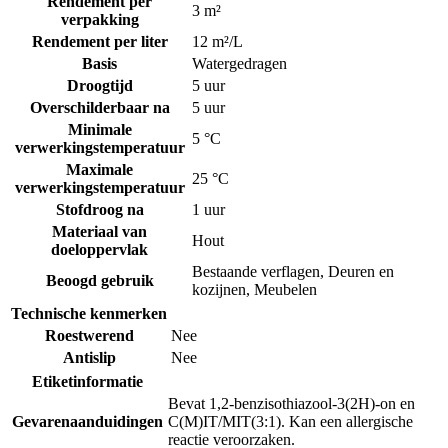
Rendement per
3 m²
verpakking
Rendement per liter
12 m²/L
Basis
Watergedragen
Droogtijd
5 uur
Overschilderbaar na
5 uur
Minimale
5 °C
verwerkingstemperatuur
Maximale
25 °C
verwerkingstemperatuur
Stofdroog na
1 uur
Materiaal van
Hout
doeloppervlak
Bestaande verflagen
,
Deuren en
Beoogd gebruik
kozijnen
,
Meubelen
Technische kenmerken
Roestwerend
Nee
Antislip
Nee
Etiketinformatie
Bevat 1,2-benzisothiazool-3(2H)-on en
Gevarenaanduidingen
C(M)IT/MIT(3:1). Kan een allergische
reactie veroorzaken.