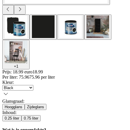
+
1
Prijs: 18.99 euro
18
.
99
Per
liter
:
75.96
75.96
per
liter
Kleur
:
Glansgraad
:
Hoogglans
Zijdeglans
Inhoud
:
0.25 liter
0.75 liter
Wat is je oppervlakte?