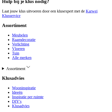
Hulp bij je klus nodig?
Laat jouw klus uitvoeren door een klusexpert met de
Karwei
Klusservice
Assortiment
Meubelen
Raamdecoratie
Verlichting
Vloeren
Tuin
Alle merken
Assortiment
Klusadvies
Wooninspiratie
Ideeën
Inspiratie per ruimte
DIY's
Klusadvies