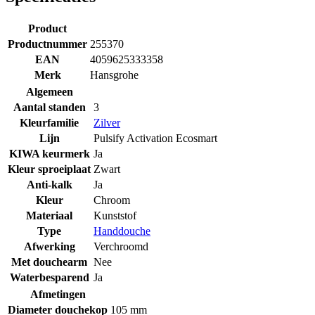
Product
Productnummer
255370
EAN
4059625333358
Merk
Hansgrohe
Algemeen
Aantal standen
3
Kleurfamilie
Zilver
Lijn
Pulsify Activation Ecosmart
KIWA keurmerk
Ja
Kleur sproeiplaat
Zwart
Anti-kalk
Ja
Kleur
Chroom
Materiaal
Kunststof
Type
Handdouche
Afwerking
Verchroomd
Met douchearm
Nee
Waterbesparend
Ja
Afmetingen
Diameter douchekop
105 mm