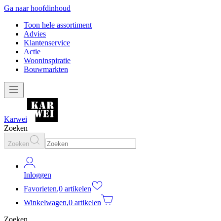
Ga naar hoofdinhoud
Toon hele assortiment
Advies
Klantenservice
Actie
Wooninspiratie
Bouwmarkten
Karwei
Zoeken
Zoeken
Inloggen
Favorieten
,
0 artikelen
Winkelwagen
,
0 artikelen
Zoeken