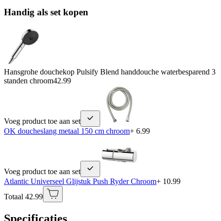
Handig als set kopen
Hansgrohe douchekop Pulsify Blend handdouche waterbesparend 3
standen chroom
42.99
Voeg product toe aan set
OK doucheslang metaal 150 cm chroom
+ 6.99
Voeg product toe aan set
Atlantic Universeel Glijstuk Push Ryder Chroom
+ 10.99
Totaal 42.99
Specificaties