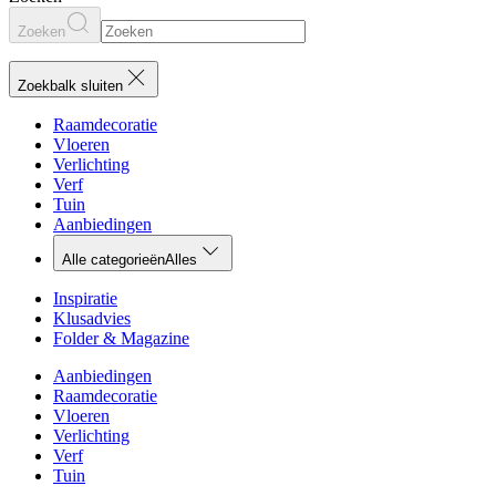
Zoeken
Zoekbalk sluiten
Raamdecoratie
Vloeren
Verlichting
Verf
Tuin
Aanbiedingen
Alle categorieën
Alles
Inspiratie
Klusadvies
Folder & Magazine
Aanbiedingen
Raamdecoratie
Vloeren
Verlichting
Verf
Tuin