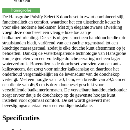
voorkeur
De Hansgrohe Pulsify Select S doucheset in zwart combineert stijl,
functionaliteit en comfort, waardoor het een uitstekende keuze is
voor elke moderne badkamer. Met zijn elegante zwarte afwerking
voegt deze doucheset een vleugje luxe toe aan je
badkamerinrichting. De set is uitgerust met een handdouche die drie
straalstanden biedt, variërend van een zachte regenstraal tot een
krachtige massagestraal, zodat je elke douche kunt afstemmen op je
behoeften. Dankzij de waterbesparende technologie van Hansgrohe
kun je genieten van een volledige douche-ervaring met een lager
waterverbruik. Bovendien is de doucheset voorzien van een anti-
kalksysteem, dat zorgt voor minder kalkaanslag en daardoor het
onderhoud vergemakkelijkt en de levensduur van de douchekop
verlengt. Met een hoogte van 120,1 cm, een breedte van 29,5 cm en
een diepte van 46,8 cm is deze doucheset geschikt voor
verschillende badkamerformaten. De verstelbare handdouchehouder
zorgt ervoor dat je de douchekop op de gewenste hoogte kunt
instellen voor optimaal comfort. De set wordt geleverd met
bevestigingsmateriaal voor eenvoudige installatie.
Specificaties