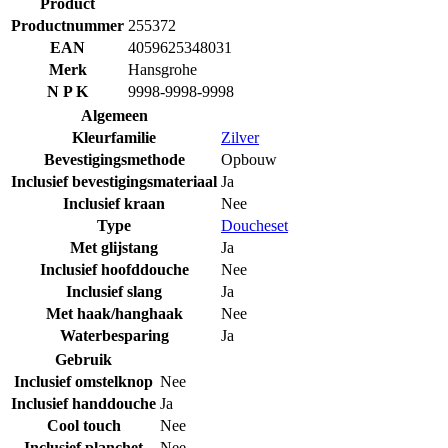
Product
Productnummer
255372
EAN
4059625348031
Merk
Hansgrohe
N P K
9998-9998-9998
Algemeen
Kleurfamilie
Zilver
Bevestigingsmethode
Opbouw
Inclusief bevestigingsmateriaal
Ja
Inclusief kraan
Nee
Type
Doucheset
Met glijstang
Ja
Inclusief hoofddouche
Nee
Inclusief slang
Ja
Met haak/hanghaak
Nee
Waterbesparing
Ja
Gebruik
Inclusief omstelknop
Nee
Inclusief handdouche
Ja
Cool touch
Nee
Inclusief planchet
Nee