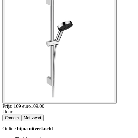
Prijs: 109 euro
109
.
00
kleur
:
Chroom
Mat zwart
Online
bijna uitverkocht