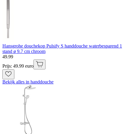
Hansgrohe douchekop Pulsify S handdouche waterbesparend 1
stand ø 9.7 cm chroom
49
.
99
Prijs: 49.99 euro
Bekijk alles in handdouche