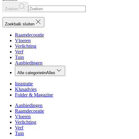
Zoeken
Zoekbalk sluiten
Raamdecoratie
Vloeren
Verlichting
Verf
Tuin
Aanbiedingen
Alle categorieën
Alles
Inspiratie
Klusadvies
Folder & Magazine
Aanbiedingen
Raamdecoratie
Vloeren
Verlichting
Verf
Tuin