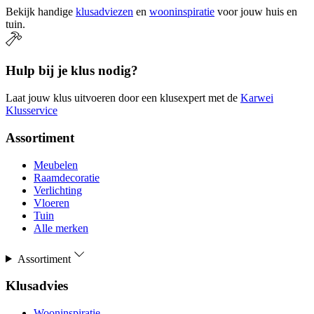
Bekijk handige
klusadviezen
en
wooninspiratie
voor jouw huis en
tuin.
Hulp bij je klus nodig?
Laat jouw klus uitvoeren door een klusexpert met de
Karwei
Klusservice
Assortiment
Meubelen
Raamdecoratie
Verlichting
Vloeren
Tuin
Alle merken
Assortiment
Klusadvies
Wooninspiratie