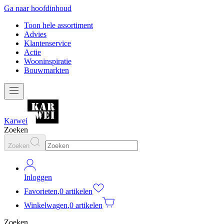
Ga naar hoofdinhoud
Toon hele assortiment
Advies
Klantenservice
Actie
Wooninspiratie
Bouwmarkten
Karwei
Zoeken
Zoeken
Inloggen
Favorieten
,
0 artikelen
Winkelwagen
,
0 artikelen
Zoeken