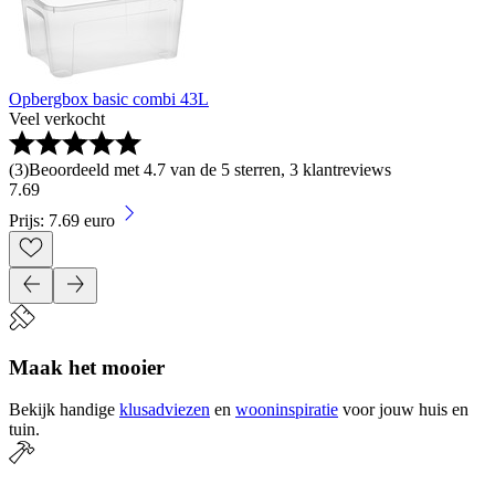
Opbergbox basic combi 43L
Veel verkocht
(
3
)
Beoordeeld met 4.7 van de 5 sterren, 3 klantreviews
7
.
69
Prijs: 7.69 euro
Maak het mooier
Bekijk handige
klusadviezen
en
wooninspiratie
voor jouw huis en
tuin.