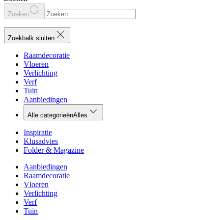
Zoeken
Zoekbalk sluiten
Raamdecoratie
Vloeren
Verlichting
Verf
Tuin
Aanbiedingen
Alle categorieën
Alles
Inspiratie
Klusadvies
Folder & Magazine
Aanbiedingen
Raamdecoratie
Vloeren
Verlichting
Verf
Tuin