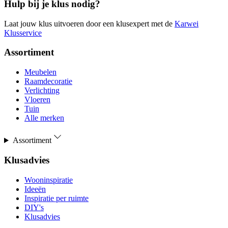
Hulp bij je klus nodig?
Laat jouw klus uitvoeren door een klusexpert met de
Karwei
Klusservice
Assortiment
Meubelen
Raamdecoratie
Verlichting
Vloeren
Tuin
Alle merken
Assortiment
Klusadvies
Wooninspiratie
Ideeën
Inspiratie per ruimte
DIY's
Klusadvies