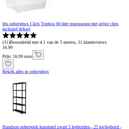
Iris opbergbox Click Topbox 60 liter transparant met grijze clips
inclusief deksel
(
31
)
Beoordeeld met 4.1 van de 5 sterren, 31 klantreviews
16
.
99
Prijs: 16.99 euro
Bekijk alles in opbergbox
Handson opbergrek kunststof zwart 5 legborden - 25 kg/legbord -