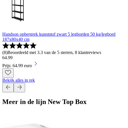
Handson opbergrek kunststof zwart 5 legborden 50 kg/legbord
187x80x40 cm
(
8
)
Beoordeeld met 3.3 van de 5 sterren, 8 klantreviews
64
.
99
Prijs: 64.99 euro
Bekijk alles in rek
Meer in de lijn New Top Box