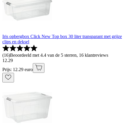
Iris opbergbox Click New Top box 30 liter transparant met grijze
clips en deksel
(
16
)
Beoordeeld met 4.4 van de 5 sterren, 16 klantreviews
12
.
29
Prijs: 12.29 euro