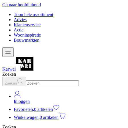
Ga naar hoofdinhoud
Toon hele assortiment
Advies
Klantenservice
Actie
Wooninspiratie
Bouwmarkten
Karwei
Zoeken
Zoeken
Inloggen
Favorieten
,
0 artikelen
Winkelwagen
,
0 artikelen
Zoeken