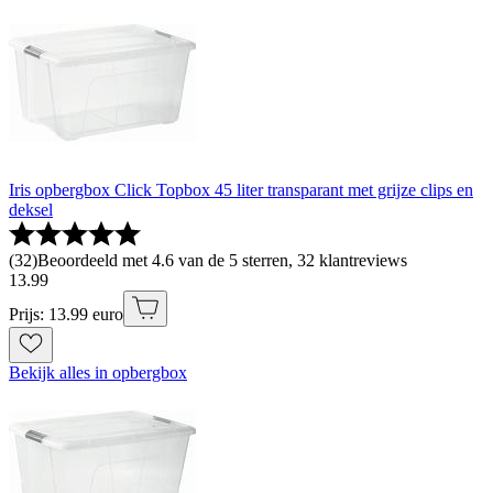
Iris opbergbox Click Topbox 45 liter transparant met grijze clips en
deksel
(
32
)
Beoordeeld met 4.6 van de 5 sterren, 32 klantreviews
13
.
99
Prijs: 13.99 euro
Bekijk alles in opbergbox