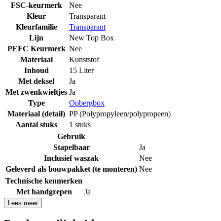
FSC-keurmerk
Nee
Kleur
Transparant
Kleurfamilie
Transparant
Lijn
New Top Box
PEFC Keurmerk
Nee
Materiaal
Kunststof
Inhoud
15 Liter
Met deksel
Ja
Met zwenkwieltjes
Ja
Type
Opbergbox
Materiaal (detail)
PP (Polypropyleen/polypropeen)
Aantal stuks
1 stuks
Gebruik
Stapelbaar
Ja
Inclusief waszak
Nee
Geleverd als bouwpakket (te monteren)
Nee
Technische kenmerken
Met handgrepen
Ja
Lees meer