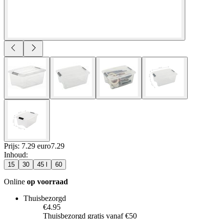
Prijs: 7.29 euro
7
.
29
Inhoud
:
15
30
45 l
60
Online
op voorraad
Thuisbezorgd
€4.95
Thuisbezorgd gratis vanaf €50