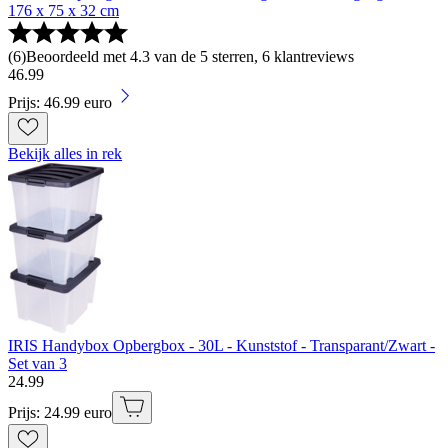
176 x 75 x 32 cm
(
6
)
Beoordeeld met 4.3 van de 5 sterren, 6 klantreviews
46
.
99
Prijs: 46.99 euro
Bekijk alles in rek
IRIS Handybox Opbergbox - 30L - Kunststof - Transparant/Zwart -
Set van 3
24
.
99
Prijs: 24.99 euro