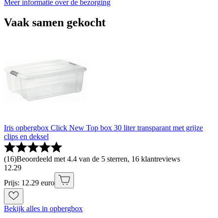
Meer informatie over de bezorging
Vaak samen gekocht
Iris opbergbox Click New Top box 30 liter transparant met grijze
clips en deksel
(
16
)
Beoordeeld met 4.4 van de 5 sterren, 16 klantreviews
12
.
29
Prijs: 12.29 euro
Bekijk alles in opbergbox