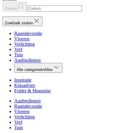
Zoeken
Zoekbalk sluiten
Raamdecoratie
Vloeren
Verlichting
Verf
Tuin
Aanbiedingen
Alle categorieën
Alles
Inspiratie
Klusadvies
Folder & Magazine
Aanbiedingen
Raamdecoratie
Vloeren
Verlichting
Verf
Tuin