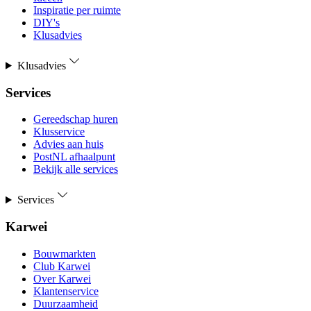
Inspiratie per ruimte
DIY's
Klusadvies
Klusadvies
Services
Gereedschap huren
Klusservice
Advies aan huis
PostNL afhaalpunt
Bekijk alle services
Services
Karwei
Bouwmarkten
Club Karwei
Over Karwei
Klantenservice
Duurzaamheid