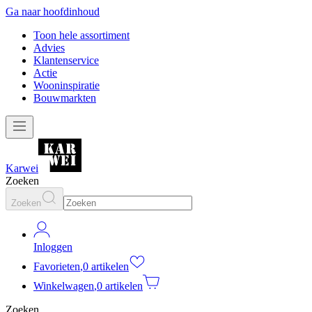
Ga naar hoofdinhoud
Toon hele assortiment
Advies
Klantenservice
Actie
Wooninspiratie
Bouwmarkten
Karwei
Zoeken
Zoeken
Inloggen
Favorieten
,
0 artikelen
Winkelwagen
,
0 artikelen
Zoeken