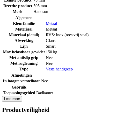
Lengte product
75 mm
Breedte product
505 mm
Merk
Handson
Algemeen
Kleurfamilie
Metaal
Materiaal
Metaal
Materiaal (detail)
RVS/ Inox (roestvrij staal)
Afwerking
Glans
Lijn
Smart
Max belastbaar gewicht
150 kg
Met antislip grip
Nee
Met rugleuning
Nee
Type
Vaste handgreep
Afmetingen
In hoogte verstelbaar
Nee
Gebruik
Toepassingsgebied
Badkamer
Lees meer
Productveiligheid