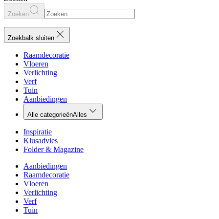
Zoeken
Zoekbalk sluiten
Raamdecoratie
Vloeren
Verlichting
Verf
Tuin
Aanbiedingen
Alle categorieën
Alles
Inspiratie
Klusadvies
Folder & Magazine
Aanbiedingen
Raamdecoratie
Vloeren
Verlichting
Verf
Tuin