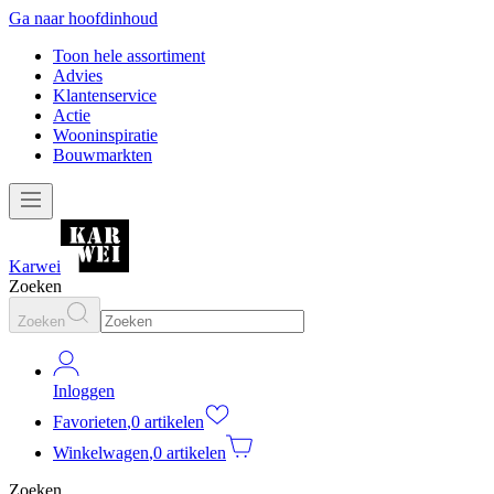
Ga naar hoofdinhoud
Toon hele assortiment
Advies
Klantenservice
Actie
Wooninspiratie
Bouwmarkten
Karwei
Zoeken
Zoeken
Inloggen
Favorieten
,
0 artikelen
Winkelwagen
,
0 artikelen
Zoeken