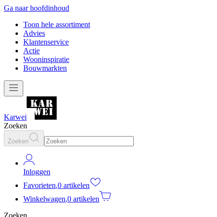
Ga naar hoofdinhoud
Toon hele assortiment
Advies
Klantenservice
Actie
Wooninspiratie
Bouwmarkten
Karwei
Zoeken
Zoeken
Inloggen
Favorieten
,
0 artikelen
Winkelwagen
,
0 artikelen
Zoeken