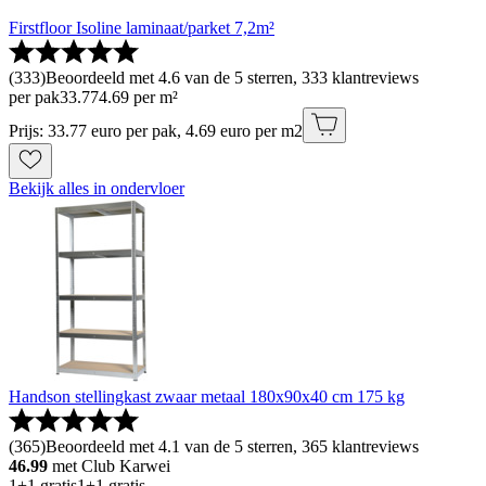
Firstfloor Isoline laminaat/parket 7,2m²
(
333
)
Beoordeeld met 4.6 van de 5 sterren, 333 klantreviews
per pak
33
.
77
4.69 per m²
Prijs: 33.77 euro per pak, 4.69 euro per m2
Bekijk alles in ondervloer
Handson stellingkast zwaar metaal 180x90x40 cm 175 kg
(
365
)
Beoordeeld met 4.1 van de 5 sterren, 365 klantreviews
46.99
met Club Karwei
1+1 gratis
1+1 gratis