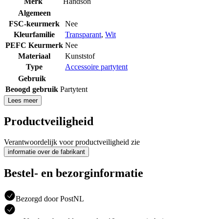
Merk
Handson
Algemeen
FSC-keurmerk
Nee
Kleurfamilie
Transparant
,
Wit
PEFC Keurmerk
Nee
Materiaal
Kunststof
Type
Accessoire partytent
Gebruik
Beoogd gebruik
Partytent
Lees meer
Productveiligheid
Verantwoordelijk voor productveiligheid zie
informatie over de fabrikant
Bestel- en bezorginformatie
Bezorgd door PostNL