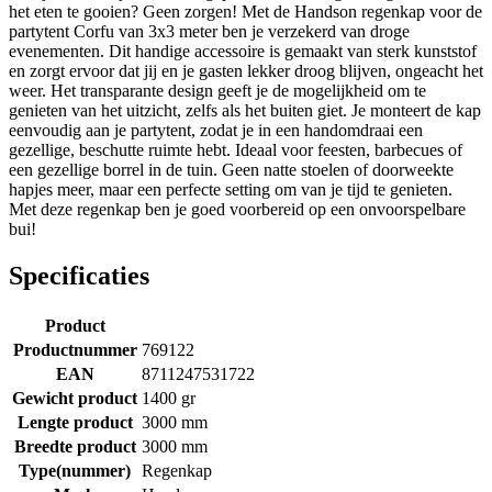
het eten te gooien? Geen zorgen! Met de Handson regenkap voor de
partytent Corfu van 3x3 meter ben je verzekerd van droge
evenementen. Dit handige accessoire is gemaakt van sterk kunststof
en zorgt ervoor dat jij en je gasten lekker droog blijven, ongeacht het
weer. Het transparante design geeft je de mogelijkheid om te
genieten van het uitzicht, zelfs als het buiten giet. Je monteert de kap
eenvoudig aan je partytent, zodat je in een handomdraai een
gezellige, beschutte ruimte hebt. Ideaal voor feesten, barbecues of
een gezellige borrel in de tuin. Geen natte stoelen of doorweekte
hapjes meer, maar een perfecte setting om van je tijd te genieten.
Met deze regenkap ben je goed voorbereid op een onvoorspelbare
bui!
Specificaties
Product
Productnummer
769122
EAN
8711247531722
Gewicht product
1400 gr
Lengte product
3000 mm
Breedte product
3000 mm
Type(nummer)
Regenkap