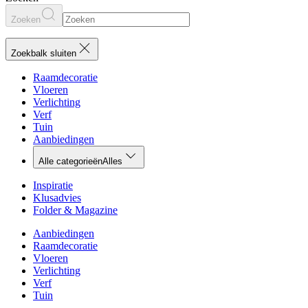
Zoeken
Zoekbalk sluiten
Raamdecoratie
Vloeren
Verlichting
Verf
Tuin
Aanbiedingen
Alle categorieën
Alles
Inspiratie
Klusadvies
Folder & Magazine
Aanbiedingen
Raamdecoratie
Vloeren
Verlichting
Verf
Tuin