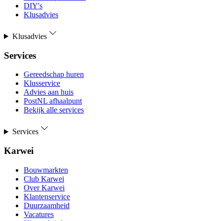
DIY's
Klusadvies
Klusadvies
Services
Gereedschap huren
Klusservice
Advies aan huis
PostNL afhaalpunt
Bekijk alle services
Services
Karwei
Bouwmarkten
Club Karwei
Over Karwei
Klantenservice
Duurzaamheid
Vacatures