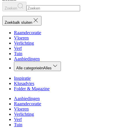
Zoeken
Zoekbalk sluiten
Raamdecoratie
Vloeren
Verlichting
Verf
Tuin
Aanbiedingen
Alle categorieën
Alles
Inspiratie
Klusadvies
Folder & Magazine
Aanbiedingen
Raamdecoratie
Vloeren
Verlichting
Verf
Tuin