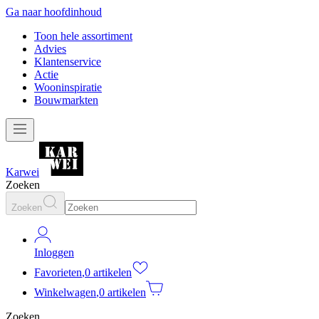
Ga naar hoofdinhoud
Toon hele assortiment
Advies
Klantenservice
Actie
Wooninspiratie
Bouwmarkten
Karwei
Zoeken
Zoeken
Inloggen
Favorieten
,
0 artikelen
Winkelwagen
,
0 artikelen
Zoeken