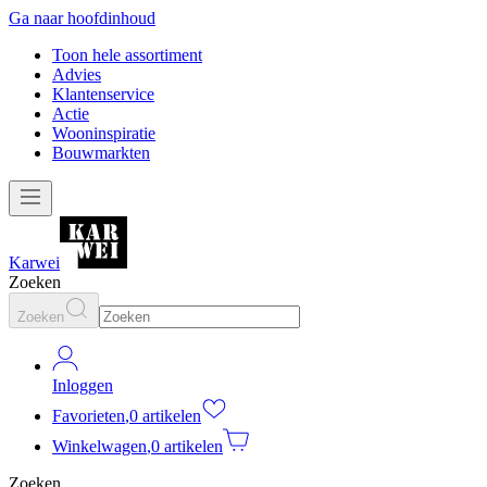
Ga naar hoofdinhoud
Toon hele assortiment
Advies
Klantenservice
Actie
Wooninspiratie
Bouwmarkten
Karwei
Zoeken
Zoeken
Inloggen
Favorieten
,
0 artikelen
Winkelwagen
,
0 artikelen
Zoeken