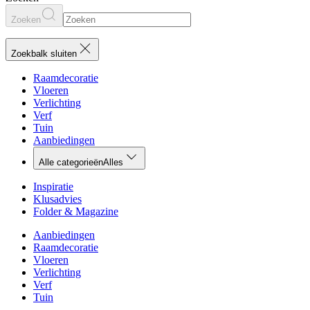
Zoeken
Zoekbalk sluiten
Raamdecoratie
Vloeren
Verlichting
Verf
Tuin
Aanbiedingen
Alle categorieën
Alles
Inspiratie
Klusadvies
Folder & Magazine
Aanbiedingen
Raamdecoratie
Vloeren
Verlichting
Verf
Tuin