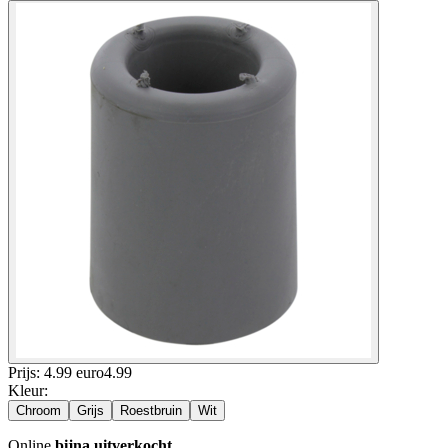
Prijs: 4.99 euro
4
.
99
Kleur
:
Chroom
Grijs
Roestbruin
Wit
Online
bijna uitverkocht