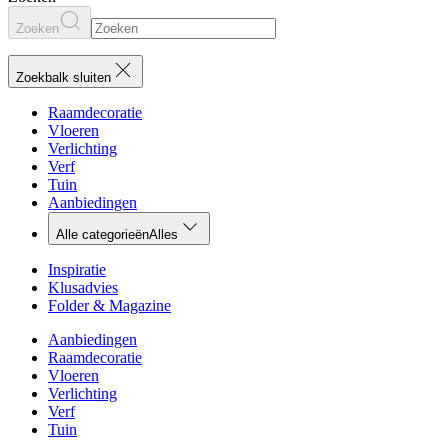
Zoeken
Zoekbalk sluiten
Raamdecoratie
Vloeren
Verlichting
Verf
Tuin
Aanbiedingen
Alle categorieën
Alles
Inspiratie
Klusadvies
Folder & Magazine
Aanbiedingen
Raamdecoratie
Vloeren
Verlichting
Verf
Tuin