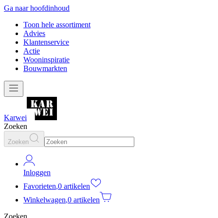
Ga naar hoofdinhoud
Toon hele assortiment
Advies
Klantenservice
Actie
Wooninspiratie
Bouwmarkten
Karwei
Zoeken
Zoeken
Inloggen
Favorieten
,
0 artikelen
Winkelwagen
,
0 artikelen
Zoeken