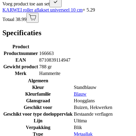
Voeg product toe aan set
KARWEI roller aflakset universeel 10 cm
+ 5.29
Totaal 38.99
Specificaties
Product
Productnummer
166663
EAN
8710839114947
Gewicht product
788 gr
Merk
Hammerite
Algemeen
Kleur
Standblauw
Kleurfamilie
Blauw
Glansgraad
Hoogglans
Geschikt voor
Buizen
,
Hekwerken
Geschikt voor type doeloppervlak
Bestaande verflagen
Lijn
Ultima
Verpakking
Blik
Type
Metaallak