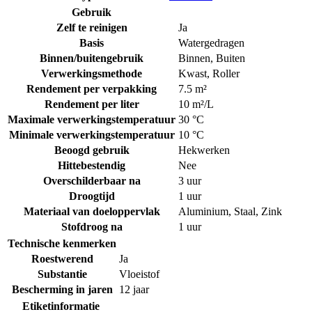
Gebruik
Zelf te reinigen
Ja
Basis
Watergedragen
Binnen/buitengebruik
Binnen
,
Buiten
Verwerkingsmethode
Kwast
,
Roller
Rendement per verpakking
7.5 m²
Rendement per liter
10 m²/L
Maximale verwerkingstemperatuur
30 °C
Minimale verwerkingstemperatuur
10 °C
Beoogd gebruik
Hekwerken
Hittebestendig
Nee
Overschilderbaar na
3 uur
Droogtijd
1 uur
Materiaal van doeloppervlak
Aluminium
,
Staal
,
Zink
Stofdroog na
1 uur
Technische kenmerken
Roestwerend
Ja
Substantie
Vloeistof
Bescherming in jaren
12 jaar
Etiketinformatie