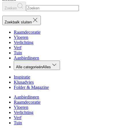
Zoeken
Zoekbalk sluiten
Raamdecoratie
Vloeren
Verlichting
Verf
Tuin
Aanbiedingen
Alle categorieën
Alles
Inspiratie
Klusadvies
Folder & Magazine
Aanbiedingen
Raamdecoratie
Vloeren
Verlichting
Verf
Tuin