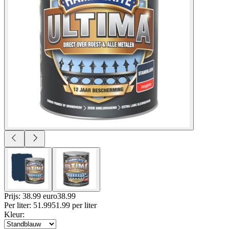
Prijs: 38.99 euro
38
.
99
Per
liter
:
51.99
51.99
per
liter
Kleur
: