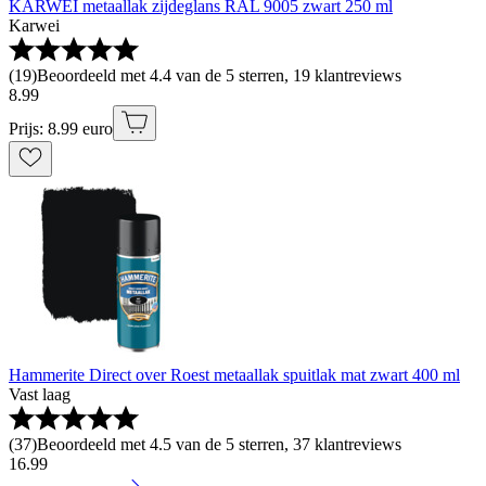
KARWEI metaallak zijdeglans RAL 9005 zwart 250 ml
Karwei
(
19
)
Beoordeeld met 4.4 van de 5 sterren, 19 klantreviews
8
.
99
Prijs: 8.99 euro
Hammerite Direct over Roest metaallak spuitlak mat zwart 400 ml
Vast laag
(
37
)
Beoordeeld met 4.5 van de 5 sterren, 37 klantreviews
16
.
99