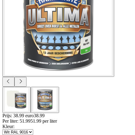
Prijs: 38.99 euro
38
.
99
Per
liter
:
51.99
51.99
per
liter
Kleur
: