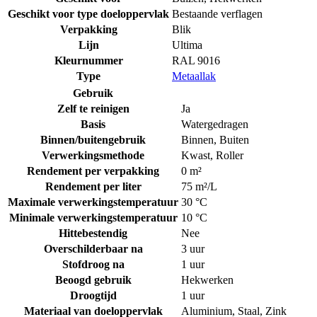
Geschikt voor type doeloppervlak
Bestaande verflagen
Verpakking
Blik
Lijn
Ultima
Kleurnummer
RAL 9016
Type
Metaallak
Gebruik
Zelf te reinigen
Ja
Basis
Watergedragen
Binnen/buitengebruik
Binnen
,
Buiten
Verwerkingsmethode
Kwast
,
Roller
Rendement per verpakking
0 m²
Rendement per liter
75 m²/L
Maximale verwerkingstemperatuur
30 °C
Minimale verwerkingstemperatuur
10 °C
Hittebestendig
Nee
Overschilderbaar na
3 uur
Stofdroog na
1 uur
Beoogd gebruik
Hekwerken
Droogtijd
1 uur
Materiaal van doeloppervlak
Aluminium
,
Staal
,
Zink