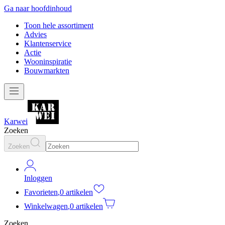
Ga naar hoofdinhoud
Toon hele assortiment
Advies
Klantenservice
Actie
Wooninspiratie
Bouwmarkten
Karwei
Zoeken
Zoeken
Inloggen
Favorieten
,
0 artikelen
Winkelwagen
,
0 artikelen
Zoeken