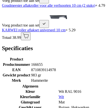
Voeg product toe aan set
Goudmeester aflakroller voor alle verfsoorten 10 cm (2 stuks)
+ 4.79
Voeg product toe aan set
KARWEI roller aflakset universeel 10 cm
+ 5.29
Totaal 38.99
Specificaties
Product
Productnummer
166655
EAN
8710839114978
Gewicht product
983 gr
Merk
Hammerite
Algemeen
Kleur
Wit RAL 9016
Kleurfamilie
Wit
Glansgraad
Mat
Geschikt voor
Buizen
,
Hekwerken