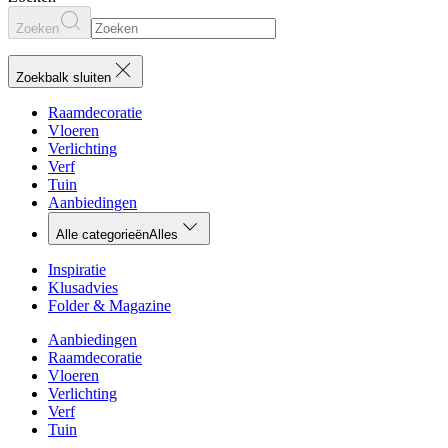
Zoeken
Zoekbalk sluiten
Raamdecoratie
Vloeren
Verlichting
Verf
Tuin
Aanbiedingen
Alle categorieën
Alles
Inspiratie
Klusadvies
Folder & Magazine
Aanbiedingen
Raamdecoratie
Vloeren
Verlichting
Verf
Tuin