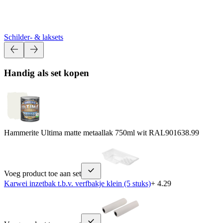
Schilder- & laksets
Handig als set kopen
Hammerite Ultima matte metaallak 750ml wit RAL9016
38.99
Voeg product toe aan set
Karwei inzetbak t.b.v. verfbakje klein (5 stuks)
+ 4.29