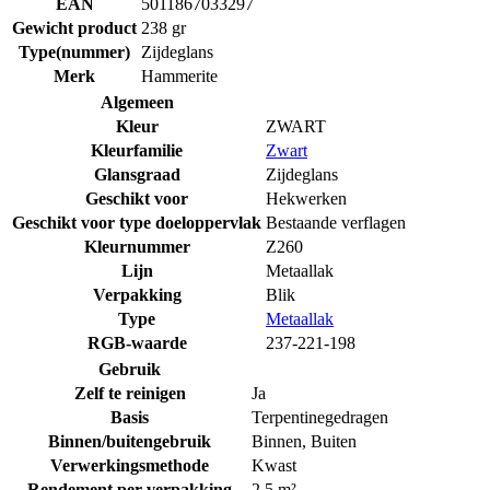
EAN
5011867033297
Gewicht product
238 gr
Type(nummer)
Zijdeglans
Merk
Hammerite
Algemeen
Kleur
ZWART
Kleurfamilie
Zwart
Glansgraad
Zijdeglans
Geschikt voor
Hekwerken
Geschikt voor type doeloppervlak
Bestaande verflagen
Kleurnummer
Z260
Lijn
Metaallak
Verpakking
Blik
Type
Metaallak
RGB-waarde
237-221-198
Gebruik
Zelf te reinigen
Ja
Basis
Terpentinegedragen
Binnen/buitengebruik
Binnen
,
Buiten
Verwerkingsmethode
Kwast
Rendement per verpakking
2.5 m²