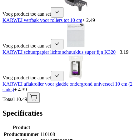
Voeg product toe aan set
KARWEI verfbak voor rollers tot 10 cm
+ 2.49
Voeg product toe aan set
KARWEI schuurpapier lichte schuurklus super fijn K320
+ 3.19
Voeg product toe aan set
KARWEI aflakroller voor gladde ondergrond universeel 10 cm (2
stuks)
+ 4.39
Totaal 10.49
Specificaties
Product
Productnummer
110108