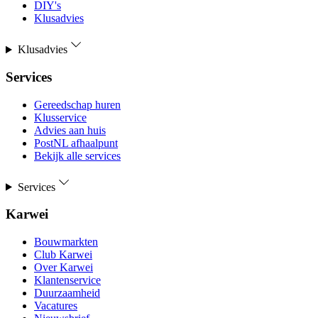
DIY's
Klusadvies
Klusadvies
Services
Gereedschap huren
Klusservice
Advies aan huis
PostNL afhaalpunt
Bekijk alle services
Services
Karwei
Bouwmarkten
Club Karwei
Over Karwei
Klantenservice
Duurzaamheid
Vacatures