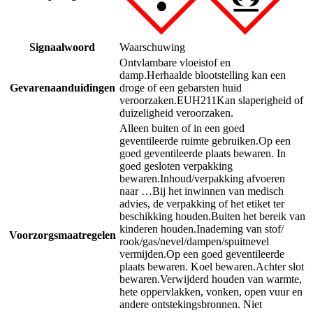
Signaalwoord
Waarschuwing
Ontvlambare vloeistof en
damp.
Herhaalde blootstelling kan een
Gevarenaanduidingen
droge of een gebarsten huid
veroorzaken.
EUH211
Kan slaperigheid of
duizeligheid veroorzaken.
Alleen buiten of in een goed
geventileerde ruimte gebruiken.
Op een
goed geventileerde plaats bewaren. In
goed gesloten verpakking
bewaren.
Inhoud/verpakking afvoeren
naar …
Bij het inwinnen van medisch
advies, de verpakking of het etiket ter
beschikking houden.
Buiten het bereik van
kinderen houden.
Inademing van stof/
Voorzorgsmaatregelen
rook/gas/nevel/dampen/spuitnevel
vermijden.
Op een goed geventileerde
plaats bewaren. Koel bewaren.
Achter slot
bewaren.
Verwijderd houden van warmte,
hete oppervlakken, vonken, open vuur en
andere ontstekingsbronnen. Niet