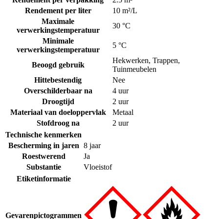
Rendement per liter
10 m²/L
Maximale
30 °C
verwerkingstemperatuur
Minimale
5 °C
verwerkingstemperatuur
Hekwerken
,
Trappen
,
Beoogd gebruik
Tuinmeubelen
Hittebestendig
Nee
Overschilderbaar na
4 uur
Droogtijd
2 uur
Materiaal van doeloppervlak
Metaal
Stofdroog na
2 uur
Technische kenmerken
Bescherming in jaren
8 jaar
Roestwerend
Ja
Substantie
Vloeistof
Etiketinformatie
Gevarenpictogrammen