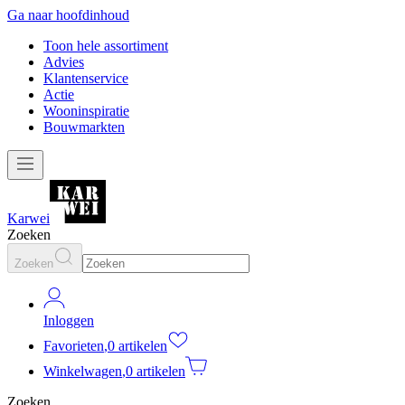
Ga naar hoofdinhoud
Toon hele assortiment
Advies
Klantenservice
Actie
Wooninspiratie
Bouwmarkten
Karwei
Zoeken
Zoeken
Inloggen
Favorieten
,
0 artikelen
Winkelwagen
,
0 artikelen
Zoeken