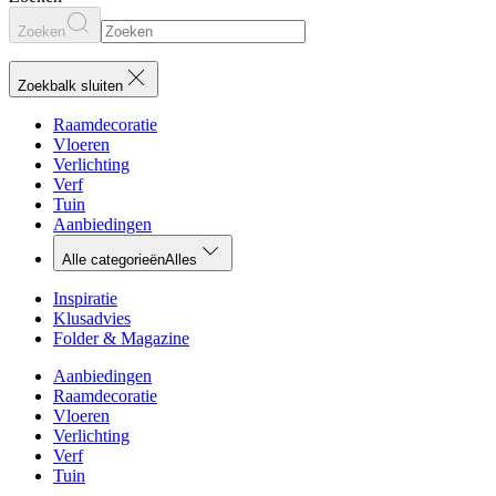
Zoeken
Zoekbalk sluiten
Raamdecoratie
Vloeren
Verlichting
Verf
Tuin
Aanbiedingen
Alle categorieën
Alles
Inspiratie
Klusadvies
Folder & Magazine
Aanbiedingen
Raamdecoratie
Vloeren
Verlichting
Verf
Tuin