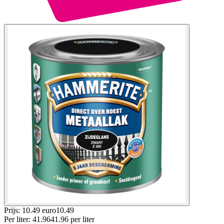
Prijs: 10.49 euro
10
.
49
Per
liter
:
41.96
41.96
per
liter