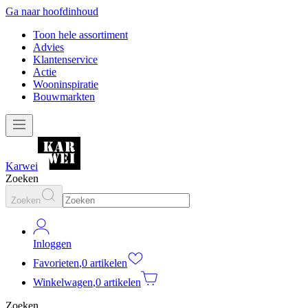
Ga naar hoofdinhoud
Toon hele assortiment
Advies
Klantenservice
Actie
Wooninspiratie
Bouwmarkten
Karwei
Zoeken
Zoeken
Inloggen
Favorieten
,
0 artikelen
Winkelwagen
,
0 artikelen
Zoeken