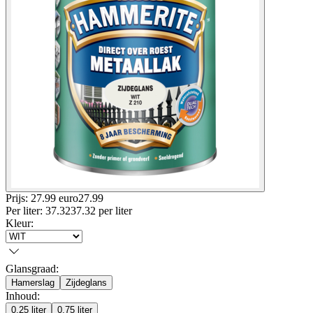
Prijs: 27.99 euro
27
.
99
Per
liter
:
37.32
37.32
per
liter
Kleur
:
Glansgraad
:
Hamerslag
Zijdeglans
Inhoud
:
0.25 liter
0.75 liter