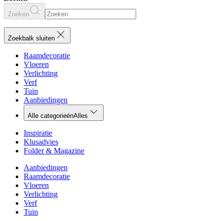
Zoeken
Zoekbalk sluiten
Raamdecoratie
Vloeren
Verlichting
Verf
Tuin
Aanbiedingen
Alle categorieën
Alles
Inspiratie
Klusadvies
Folder & Magazine
Aanbiedingen
Raamdecoratie
Vloeren
Verlichting
Verf
Tuin