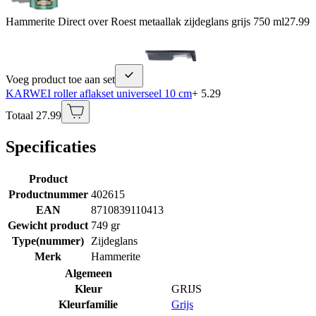
Hammerite Direct over Roest metaallak zijdeglans grijs 750 ml
27.99
Voeg product toe aan set
KARWEI roller aflakset universeel 10 cm
+ 5.29
Totaal 27.99
Specificaties
Product
Productnummer
402615
EAN
8710839110413
Gewicht product
749 gr
Type(nummer)
Zijdeglans
Merk
Hammerite
Algemeen
Kleur
GRIJS
Kleurfamilie
Grijs