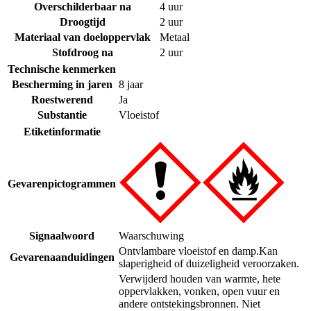
Overschilderbaar na
4 uur
Droogtijd
2 uur
Materiaal van doeloppervlak
Metaal
Stofdroog na
2 uur
Technische kenmerken
Bescherming in jaren
8 jaar
Roestwerend
Ja
Substantie
Vloeistof
Etiketinformatie
Gevarenpictogrammen
Signaalwoord
Waarschuwing
Ontvlambare vloeistof en damp.
Kan
Gevarenaanduidingen
slaperigheid of duizeligheid veroorzaken.
Verwijderd houden van warmte, hete
oppervlakken, vonken, open vuur en
andere ontstekingsbronnen. Niet