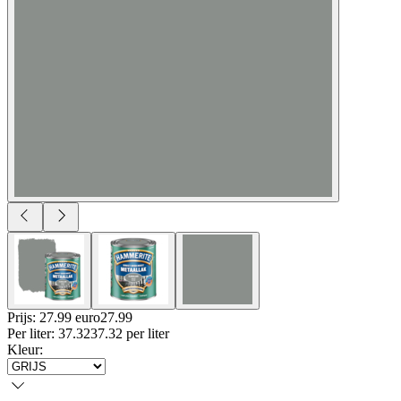
Prijs: 27.99 euro
27
.
99
Per
liter
:
37.32
37.32
per
liter
Kleur
: