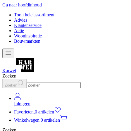
Ga naar hoofdinhoud
Toon hele assortiment
Advies
Klantenservice
Actie
Wooninspiratie
Bouwmarkten
Karwei
Zoeken
Zoeken
Inloggen
Favorieten
,
0 artikelen
Winkelwagen
,
0 artikelen
Zoeken