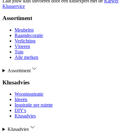
Laat jouw klus uitvoeren door een klusexpert met de
Karwei
Klusservice
Assortiment
Meubelen
Raamdecoratie
Verlichting
Vloeren
Tuin
Alle merken
Assortiment
Klusadvies
Wooninspiratie
Ideeën
Inspiratie per ruimte
DIY's
Klusadvies
Klusadvies