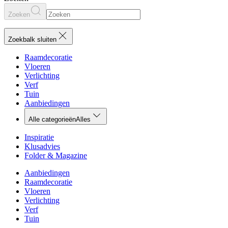
Zoeken
Zoekbalk sluiten
Raamdecoratie
Vloeren
Verlichting
Verf
Tuin
Aanbiedingen
Alle categorieën
Alles
Inspiratie
Klusadvies
Folder & Magazine
Aanbiedingen
Raamdecoratie
Vloeren
Verlichting
Verf
Tuin