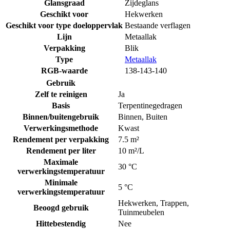
Glansgraad
Zijdeglans
Geschikt voor
Hekwerken
Geschikt voor type doeloppervlak
Bestaande verflagen
Lijn
Metaallak
Verpakking
Blik
Type
Metaallak
RGB-waarde
138-143-140
Gebruik
Zelf te reinigen
Ja
Basis
Terpentinegedragen
Binnen/buitengebruik
Binnen
,
Buiten
Verwerkingsmethode
Kwast
Rendement per verpakking
7.5 m²
Rendement per liter
10 m²/L
Maximale
30 °C
verwerkingstemperatuur
Minimale
5 °C
verwerkingstemperatuur
Hekwerken
,
Trappen
,
Beoogd gebruik
Tuinmeubelen
Hittebestendig
Nee