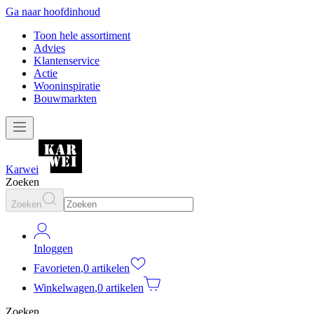
Ga naar hoofdinhoud
Toon hele assortiment
Advies
Klantenservice
Actie
Wooninspiratie
Bouwmarkten
Karwei
Zoeken
Zoeken
Inloggen
Favorieten
,
0 artikelen
Winkelwagen
,
0 artikelen
Zoeken