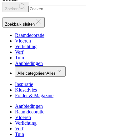
Zoeken
Zoekbalk sluiten
Raamdecoratie
Vloeren
Verlichting
Verf
Tuin
Aanbiedingen
Alle categorieën
Alles
Inspiratie
Klusadvies
Folder & Magazine
Aanbiedingen
Raamdecoratie
Vloeren
Verlichting
Verf
Tuin