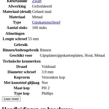
Kleurfamilie
Zwart
Afwerking
Gefosfateerd
Materiaal (detail)
Gehard staal
Materiaal
Metaal
Type
Gipskartonschroef
Aantal stuks
100 stuks
Afmetingen
Lengte schroef
55 mm
Gebruik
Binnen/buitengebruik
Binnen
Geschikt voor
Gipsplaten/gipskartonplaten
,
Hout
,
Metaal
Technische kenmerken
Draad
Voldraad
Diameter schroef
3.9 mm
Kopvorm
Verzonken kop
Met kunststof glijlaag
Nee
Maat kop
PH 2
Type kop
Phillips
Lees meer