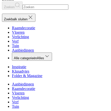
Zoeken
Zoekbalk sluiten
Raamdecoratie
Vloeren
Verlichting
Verf
Tuin
Aanbiedingen
Alle categorieën
Alles
Inspiratie
Klusadvies
Folder & Magazine
Aanbiedingen
Raamdecoratie
Vloeren
Verlichting
Verf
Tuin