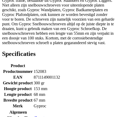
Gyproc frame, bestaande uit Gyproc Staanders en Gyproc Liggers.
Niet alleen zijn snelbouwschroeven voor uiteenlopende platen
geschikt, zoals Gyproc Wandplaten, Gyproc Badkamerplaten en
Gyproc Plafondplaten, ook kunnen ze worden bevestigd zonder
voor te boren. De schroeven zijn namelijk voorzien van een geharde
punt. Om Gyproc Snelbouwschroeven altijd op de juiste diepte in te
draaien, kunt u gebruik maken van een Gyproc Schroefkop. De
snelbouwschroeven hebben een lengte van 55mm en zijn verpakt in
een doosje van 100 stuks. Kortom, met de corrosiebestendige
snelbouwschroeven schroeft u platen gegarandeerd stevig vast.
Specificaties
Product
Productnummer
152083
EAN
8711149001132
Gewicht product
300 gr
Hoogte product
153 mm
Lengte product
68 mm
Breedte product
67 mm
Merk
Gyproc
Algemeen