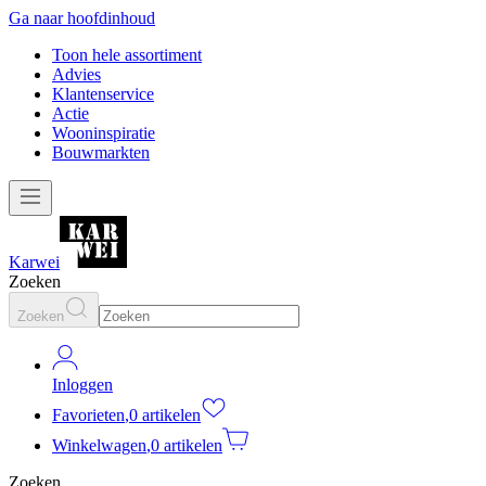
Ga naar hoofdinhoud
Toon hele assortiment
Advies
Klantenservice
Actie
Wooninspiratie
Bouwmarkten
Karwei
Zoeken
Zoeken
Inloggen
Favorieten
,
0 artikelen
Winkelwagen
,
0 artikelen
Zoeken