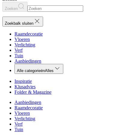
Zoeken
Zoekbalk sluiten
Raamdecoratie
Vloeren
Verlichting
Verf
Tuin
Aanbiedingen
Alle categorieën
Alles
Inspiratie
Klusadvies
Folder & Magazine
Aanbiedingen
Raamdecoratie
Vloeren
Verlichting
Verf
Tuin