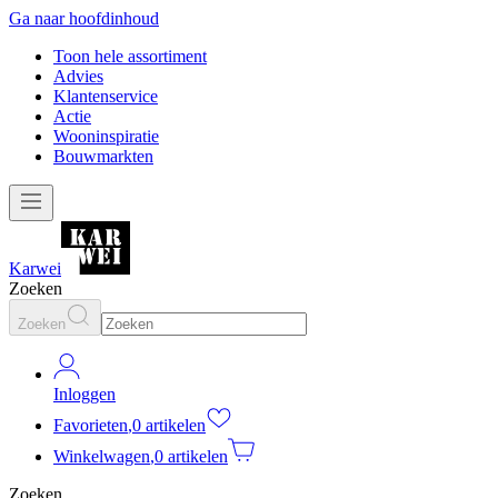
Ga naar hoofdinhoud
Toon hele assortiment
Advies
Klantenservice
Actie
Wooninspiratie
Bouwmarkten
Karwei
Zoeken
Zoeken
Inloggen
Favorieten
,
0 artikelen
Winkelwagen
,
0 artikelen
Zoeken