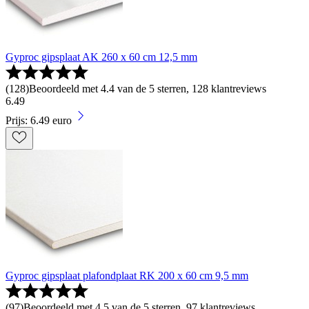
Gyproc gipsplaat AK 260 x 60 cm 12,5 mm
(
128
)
Beoordeeld met 4.4 van de 5 sterren, 128 klantreviews
6
.
49
Prijs: 6.49 euro
Gyproc gipsplaat plafondplaat RK 200 x 60 cm 9,5 mm
(
97
)
Beoordeeld met 4.5 van de 5 sterren, 97 klantreviews