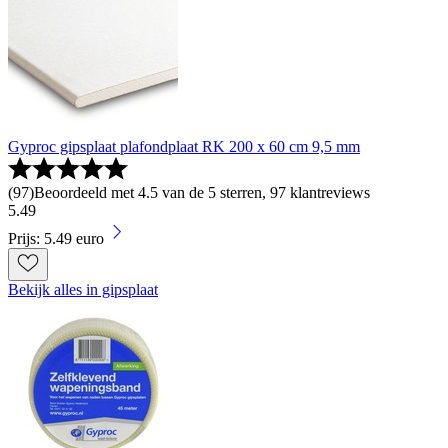
Gyproc gipsplaat plafondplaat RK 200 x 60 cm 9,5 mm
(
97
)
Beoordeeld met 4.5 van de 5 sterren, 97 klantreviews
5
.
49
Prijs: 5.49 euro
Bekijk alles in gipsplaat