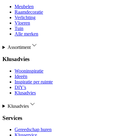
Meubelen
Raamdecoratie
Verlichting
Vloeren
Tuin
Alle merken
Assortiment
Klusadvies
Wooninspiratie
Ideeën
Inspiratie per ruimte
DIY's
Klusadvies
Klusadvies
Services
Gereedschap huren
Klusservice