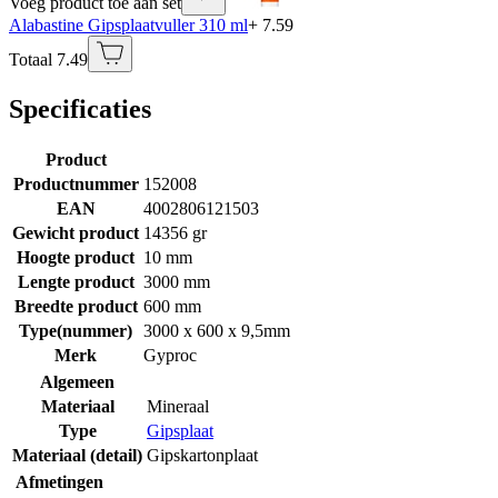
Voeg product toe aan set
Alabastine Gipsplaatvuller 310 ml
+ 7.59
Totaal 7.49
Specificaties
Product
Productnummer
152008
EAN
4002806121503
Gewicht product
14356 gr
Hoogte product
10 mm
Lengte product
3000 mm
Breedte product
600 mm
Type(nummer)
3000 x 600 x 9,5mm
Merk
Gyproc
Algemeen
Materiaal
Mineraal
Type
Gipsplaat
Materiaal (detail)
Gipskartonplaat
Afmetingen