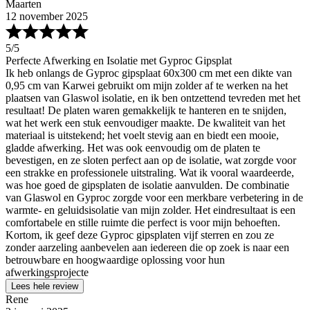
Maarten
12 november 2025
5
/5
Perfecte Afwerking en Isolatie met Gyproc Gipsplat
Ik heb onlangs de Gyproc gipsplaat 60x300 cm met een dikte van
0,95 cm van Karwei gebruikt om mijn zolder af te werken na het
plaatsen van Glaswol isolatie, en ik ben ontzettend tevreden met het
resultaat! De platen waren gemakkelijk te hanteren en te snijden,
wat het werk een stuk eenvoudiger maakte. De kwaliteit van het
materiaal is uitstekend; het voelt stevig aan en biedt een mooie,
gladde afwerking. Het was ook eenvoudig om de platen te
bevestigen, en ze sloten perfect aan op de isolatie, wat zorgde voor
een strakke en professionele uitstraling. Wat ik vooral waardeerde,
was hoe goed de gipsplaten de isolatie aanvulden. De combinatie
van Glaswol en Gyproc zorgde voor een merkbare verbetering in de
warmte- en geluidsisolatie van mijn zolder. Het eindresultaat is een
comfortabele en stille ruimte die perfect is voor mijn behoeften.
Kortom, ik geef deze Gyproc gipsplaten vijf sterren en zou ze
zonder aarzeling aanbevelen aan iedereen die op zoek is naar een
betrouwbare en hoogwaardige oplossing voor hun
afwerkingsprojecte
Lees hele review
Rene