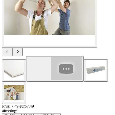
Prijs: 7.49 euro
7
.
49
afmeting
: