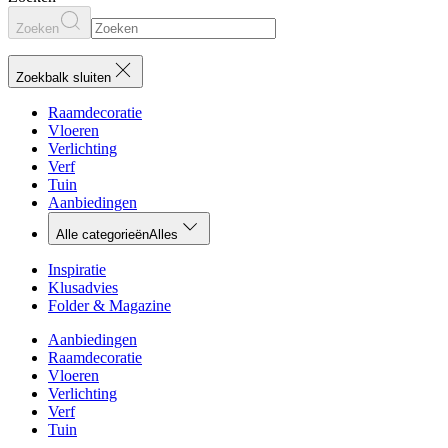
Zoeken
Zoekbalk sluiten
Raamdecoratie
Vloeren
Verlichting
Verf
Tuin
Aanbiedingen
Alle categorieën
Alles
Inspiratie
Klusadvies
Folder & Magazine
Aanbiedingen
Raamdecoratie
Vloeren
Verlichting
Verf
Tuin