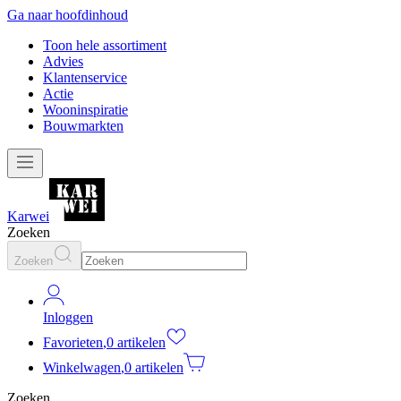
Ga naar hoofdinhoud
Toon hele assortiment
Advies
Klantenservice
Actie
Wooninspiratie
Bouwmarkten
Karwei
Zoeken
Zoeken
Inloggen
Favorieten
,
0 artikelen
Winkelwagen
,
0 artikelen
Zoeken